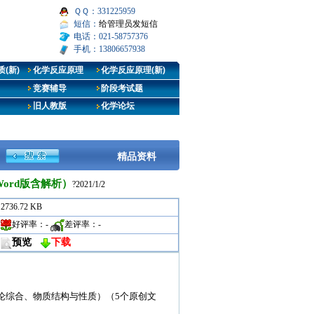
ＱＱ：331225959
短信：
给管理员发短信
电话：021-58757376
手机：13806657938
(新)
化学反应原理
化学反应原理(新)
竞赛辅导
阶段考试题
旧人教版
化学论坛
精品资料
ord版含解析）
?2021/1/2
2736.72 KB
好评率：
-
差评率：
-
预览
下载
论综合、物质结构与性质）（5个原创文