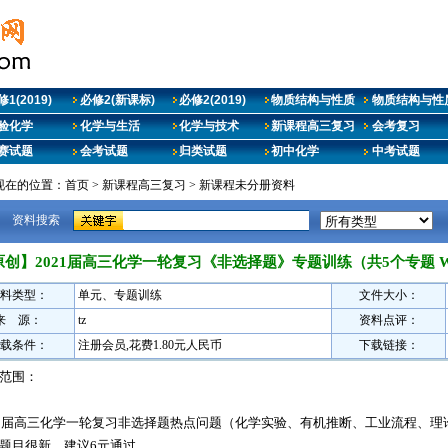
1(2019)
必修2(新课标)
必修2(2019)
物质结构与性质
物质结构与性质
验化学
化学与生活
化学与技术
新课程高三复习
会考复习
赛试题
会考试题
归类试题
初中化学
中考试题
现在的位置：
首页
>
新课程高三复习
>
新课程未分册资料
资料搜索
原创】2021届高三化学一轮复习《非选择题》专题训练（共5个专题 W
料类型：
单元、专题训练
文件大小：
来 源：
tz
资料点评：
载条件：
注册会员,花费1.80元人民币
下载链接：
范围：
21届高三化学一轮复习非选择题热点问题（化学实验、有机推断、工业流程、理
题目很新，建议6元通过