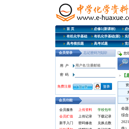
首 页
必修1(新课标)
必修
有机化学基础
有机化学基础(新)
实
高考模拟题
高考试题
竞
您
【
>
资
下
会员功能
命题
会员服务
上传资料
学校包年
综合
会员贮值
上传记录
下载记录
20
新手入门
密码修改
兑换点数
件）