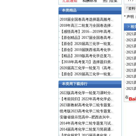
汇款通知
稿酬标准
热门征集
『资
本类精品
* 声
·
2018届全国卷高考选择题高频考..
·
2018年高三二轮复习全国卷选择..
> 
·
【感悟高考】2016—2019年高考..
·
202
·
【原创精品】2017届全国卷高考..
·
202
·
【原创】2020届高三化学一轮复..
·
202
·
【原创】2019届陕西省高考化学..
·
202
·
【精品】2019版高考化学总复习..
·
202
·
【2018年高考复习】选择题归类..
·
202
·
2020届高三化学一轮复习《高考..
·
202
·
【原创】2020届高三化学一轮复..
·
202
·
202
本类周下载排行
·
202
·
2022版高考化学一轮复习课时分..
在
·
【考前回归】2022年高考化学必..
·
2023新教材高考化学二轮专题复..
·
统考版2023高考化学二轮专题复..
·
安徽省级示范高中--肥西农兴中..
·
2014年高考化学二轮专题复习试..
·
2014届高考化学二轮复习简易通..
·
【优化探究】2015届高考化学（..