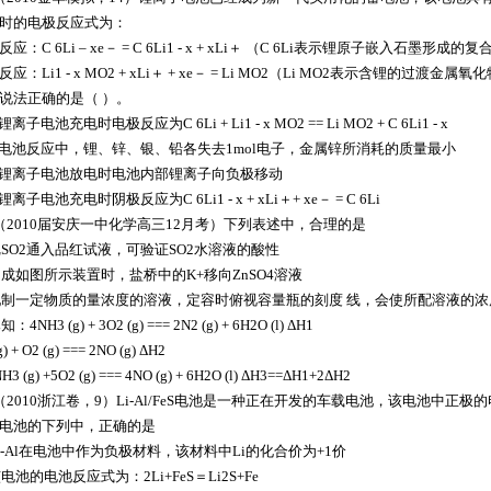
时的电极反应式为：
应：C 6Li – xe－ = C 6Li1 - x + xLi＋ （C 6Li表示锂原子嵌入石墨形成的
应：Li1 - x MO2 + xLi＋ + xe－ = Li MO2（Li MO2表示含锂的过渡金属氧
说法正确的是（ ）。
锂离子电池充电时电极反应为C 6Li + Li1 - x MO2 == Li MO2 + C 6Li1 - x
 电池反应中，锂、锌、银、铅各失去1mol电子，金属锌所消耗的质量最小
 锂离子电池放电时电池内部锂离子向负极移动
锂离子电池充电时阴极反应为C 6Li1 - x + xLi＋+ xe－ = C 6Li
（2010届安庆一中化学高三12月考）下列表述中，合理的是
 把SO2通入品红试液，可验证SO2水溶液的酸性
 构成如图所示装置时，盐桥中的K+移向ZnSO4溶液
 配制一定物质的量浓度的溶液，定容时俯视容量瓶的刻度 线，会使所配溶液的浓
知：4NH3 (g) + 3O2 (g) === 2N2 (g) + 6H2O (l) ΔH1
g) + O2 (g) === 2NO (g) ΔH2
3 (g) +5O2 (g) === 4NO (g) + 6H2O (l) ΔH3==ΔH1+2ΔH2
（2010浙江卷，9）Li-Al/FeS电池是一种正在开发的车载电池，该电池中正极的电极反应式
电池的下列中，正确的是
 Li-Al在电池中作为负极材料，该材料中Li的化合价为+1价
该电池的电池反应式为：2Li+FeS＝Li2S+Fe