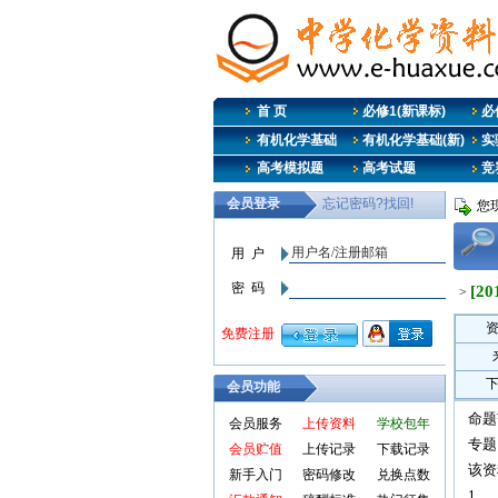
首 页
必修1(新课标)
必修
有机化学基础
有机化学基础(新)
实
高考模拟题
高考试题
竞
您
[
>
会员功能
命题
会员服务
上传资料
学校包年
专题
会员贮值
上传记录
下载记录
该资
新手入门
密码修改
兑换点数
1、