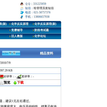
ＱＱ：331225959
短信：
给管理员发短信
电话：021-58757376
手机：13806657938
(新)
化学反应原理
化学反应原理(新)
竞赛辅导
阶段考试题
旧人教版
化学论坛
精品资料
?2010/7/9
397.29 KB
好评率：
-
差评率：
-
预览
下载
创题，建议1元左右通过。
具有能量密度大，电压高的特性。锂离子电池