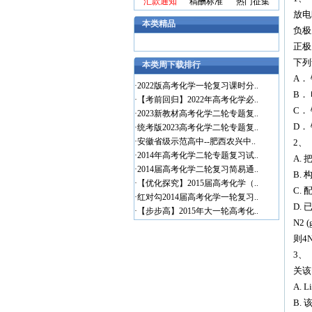
汇款通知
稿酬标准
热门征集
放电
本类精品
负极反
正极反
下列
本类周下载排行
A． 
·
2022版高考化学一轮复习课时分..
B．
·
【考前回归】2022年高考化学必..
C．
·
2023新教材高考化学二轮专题复..
D． 
·
统考版2023高考化学二轮专题复..
·
安徽省级示范高中--肥西农兴中..
2、
·
2014年高考化学二轮专题复习试..
A.
·
2014届高考化学二轮复习简易通..
B.
·
【优化探究】2015届高考化学（..
C.
·
红对勾2014届高考化学一轮复习..
D. 已
·
【步步高】2015年大一轮高考化..
N2 (
则4NH
3、
关该
A.
B. 