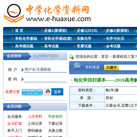
首 页
必修1(新课标)
必修1(2019)
必修2(新课标)
有机化学基础
有机化学基础(新)
实验化学
化学与生活
高考模拟题
高考试题
竞赛试题
会考试题
您现在的位置：
首页
>
新课程高三复
资料搜索
电化学回归课本——2010高考
>
资料类型：
教(学)案
来 源：
原创
下载条件：
注册会员,花费2点
会员功能
会员服务
上传资料
学校包年
会员贮值
上传记录
下载记录
新手入门
密码修改
兑换点数