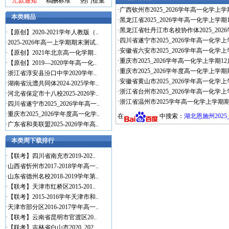
汇款通知
稿酬标准
热门征集
·
广西钦州市2025_2026学年高一化学
本类精品
·
黑龙江省2025_2026学年高一化学上学期
·
黑龙江省牡丹江市名校协作体2025_202
·
【原创】2020-2021学年人教版（..
·
四川省遂宁市2025_2026学年高一化学
·
2025-2026年高一上学期期末测试..
·
安徽省六安市2025_2026学年高一化学
·
【原创】2021年北京高一化学期..
·
重庆市2025_2026学年高一化学上学期1
·
【原创】2019—2020学年高一化..
·
重庆市2025_2026学年度高一化学上学
·
浙江省淳安县汾口中学2020学年..
·
安徽省黄山市2025_2026学年高一化学
·
湖南省沅澧共同体2024-2025学年..
·
浙江省台州市2025_2026学年高一化学
·
河北省保定市十八校2025-2026学..
·
浙江省温州市2025学年高一化学上学期期
·
四川省遂宁市2025_2026学年高一..
·
重庆市2025_2026学年度高一化学..
在
中搜索：
湖北恩施州2025
·
广东省和美联盟2025-2026学年高..
本类周下载排行
·
【联考】四川省南充市2019-202..
·
山西省忻州市2017-2018学年高一..
·
山东省德州名校2018-2019学年第..
·
【联考】天津市红桥区2015-201..
·
【联考】2015-2016学年天津市和..
·
天津市部分区2016-2017学年高一..
·
【联考】云南省昆明市官渡区20..
·
【联考】吉林省白山市2020_202..