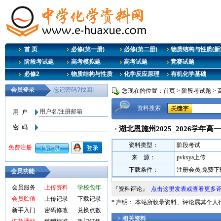
首 页
必修(第一册)
必修(第二册)
物质结构与性质(新
阶段考试题
高考模拟题
高考试题
竞赛试题
必修2
物质结构与性质
化学反应原理
有机化学基础
您现在的位置：
首页
>
阶段考试题
>
资料搜索
湖北恩施州2025_2026学年
>
资料类型：
阶段考试
来 源：
pvkxya上传
下载条件：
注册会员,免费下
会员功能
会员服务
上传资料
学校包年
『资料评论』
点击这里发表或查看更多
会员贮值
上传记录
下载记录
* 声明： 本站所收录资料、评论属其个
新手入门
密码修改
兑换点数
> 相关资料