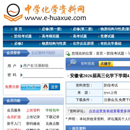
首 页
必修(第一册)
必修(第二册)
物质结构与性质(新
阶段考试题
高考模拟题
高考试题
竞赛试题
必修2
物质结构与性质
化学反应原理
有机化学基础
您现在的位置：
首页
>
阶段考试题
>
资料搜索
安徽省2026届高三化学下学期
>
资料类型：
阶段考试
来 源：
tywr上传
下载条件：
注册会员,免费下
会员功能
会员服务
上传资料
学校包年
『资料评论』
点击这里发表或查看更多
会员贮值
上传记录
下载记录
* 声明： 本站所收录资料、评论属其个
新手入门
密码修改
兑换点数
> 相关资料