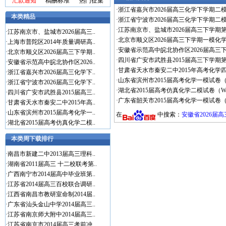
汇款通知
稿酬标准
热门征集
·
浙江省嘉兴市2026届高三化学下学期二模
本类精品
·
浙江省宁波市2026届高三化学下学期二模
·
江苏南京市、盐城市2026届高三下学期第
·
江苏南京市、盐城市2026届高三..
·
北京市顺义区2026届高三下学期一模化学
·
上海市普陀区2014年质量调研高..
·
安徽省示范高中皖北协作区2026届高三下
·
北京市顺义区2026届高三下学期..
·
四川省广安市武胜县2015届高三下学期第
·
安徽省示范高中皖北协作区2026..
·
甘肃省天水市秦安二中2015年高考化学四
·
浙江省嘉兴市2026届高三化学下..
·
山东省滨州市2015届高考化学一模试卷（W
·
浙江省宁波市2026届高三化学下..
·
湖北省2015届高考仿真化学二模试卷（Wo
·
四川省广安市武胜县2015届高三..
·
广东省韶关市2015届高考化学一模试卷（W
·
甘肃省天水市秦安二中2015年高..
·
山东省滨州市2015届高考化学一..
在
中搜索：
安徽省2026届
·
湖北省2015届高考仿真化学二模..
本类周下载排行
·
南昌市新建二中2013届高三理科..
·
湖南省2011届高三 十二校联考第..
·
广西南宁市2014届高中毕业班第..
·
江苏省2014届高三百校联合调研..
·
江西省南昌市教研室命制2014届..
·
广东省汕头金山中学2014届高三..
·
江苏省南京师大附中2014届高三..
·
江苏省南京市2014届高三考前冲..