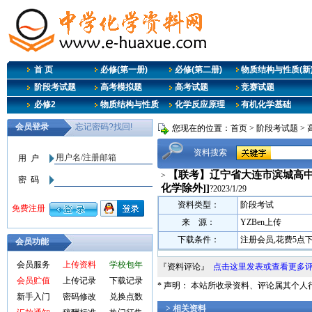
首 页
必修(第一册)
必修(第二册)
物质结构与性质(新
阶段考试题
高考模拟题
高考试题
竞赛试题
必修2
物质结构与性质
化学反应原理
有机化学基础
您现在的位置：
首页
>
阶段考试题
>
资料搜索
【联考】辽宁省大连市滨城高中联盟
>
化学除外]]
?2023/1/29
资料类型：
阶段考试
来 源：
YZBen上传
下载条件：
注册会员,花费5点
会员功能
会员服务
上传资料
学校包年
『资料评论』
点击这里发表或查看更多
会员贮值
上传记录
下载记录
* 声明： 本站所收录资料、评论属其个
新手入门
密码修改
兑换点数
> 相关资料