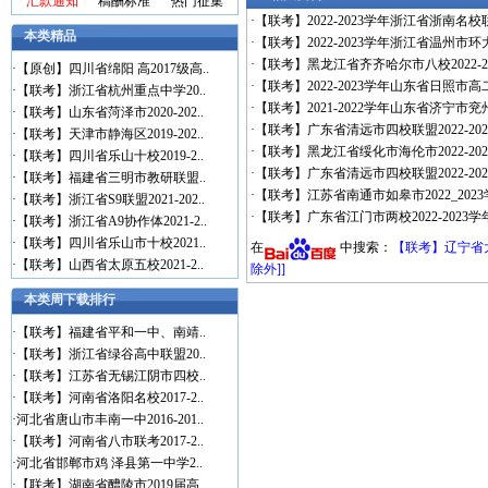
汇款通知
稿酬标准
热门征集
·
【联考】2022-2023学年浙江省浙南名
本类精品
·
【联考】2022-2023学年浙江省温州
·
【联考】黑龙江省齐齐哈尔市八校2022-2
·
【原创】四川省绵阳 高2017级高..
·
【联考】2022-2023学年山东省日照市
·
【联考】浙江省杭州重点中学20..
·
【联考】2021-2022学年山东省济宁市
·
【联考】山东省菏泽市2020-202..
·
【联考】广东省清远市四校联盟2022-20
·
【联考】天津市静海区2019-202..
·
【联考】黑龙江省绥化市海伦市2022-20
·
【联考】四川省乐山十校2019-2..
·
【联考】广东省清远市四校联盟2022-20
·
【联考】福建省三明市教研联盟..
·
【联考】江苏省南通市如皋市2022_20
·
【联考】浙江省S9联盟2021-202..
·
【联考】广东省江门市两校2022-2023
·
【联考】浙江省A9协作体2021-2..
·
【联考】四川省乐山市十校2021..
在
中搜索：
【联考】辽宁省大
·
【联考】山西省太原五校2021-2..
除外]]
本类周下载排行
·
【联考】福建省平和一中、南靖..
·
【联考】浙江省绿谷高中联盟20..
·
【联考】江苏省无锡江阴市四校..
·
【联考】河南省洛阳名校2017-2..
·
河北省唐山市丰南一中2016-201..
·
【联考】河南省八市联考2017-2..
·
河北省邯郸市鸡 泽县第一中学2..
·
【联考】湖南省醴陵市2019届高..