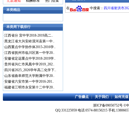
汇款通知
稿酬标准
热门征集
在
中搜索：
四川省射洪市202
本类精品
本类周下载排行
·
江西省分 宜中学2018-2019高二..
·
黑龙江省大兴安岭漠河县第一中..
·
山西重点中学协作体2015-2016学..
·
江西省抚州市临川区第一中学20..
·
安徽省定远重点中学2018-2019学..
·
贵州省兴仁市凤凰中学2019_202..
·
四川省2025_2026学年高二化学下..
·
山东省曲阜师范大学附属中学20..
·
安徽省六安市第一中学2016-201..
·
福建省三明市永安第十二中学20..
广告赚点
|
关于我们
|
如何充值
浙ICP备09050752号
©
QQ:331225959 电话:0574-88150215 手机:1380