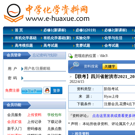
首 页
必修1(新课标)
必修1(2019)
必修2(新课标)
有机化学基础
有机化学基础(新)
实验化学
化学与生活
高考模拟题
高考试题
竞赛试题
会考试题
您现在的位置：\file3\
资料搜索
【联考】四川省射洪市2021_2
>
2022/4/15
资料类型：
阶段考试
来 源：
Hyze上传
下载条件：
注册会员,花费4点
会员功能
会员服务
上传资料
学校包年
『资料评论』
点击这里发表或查看更多
会员贮值
上传记录
下载记录
* 声明： 本站所收录资料、评论属其个
新手入门
密码修改
兑换点数
> 相关资料