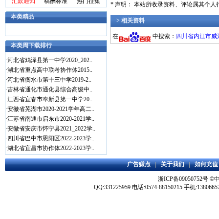
汇款通知
稿酬标准
热门征集
* 声明： 本站所收录资料、评论属其个
本类精品
> 相关资料
在
中搜索：
四川省内江市威远
本类周下载排行
·
河北省鸡泽县第一中学2020_202..
·
湖北省重点高中联考协作体2015..
·
河北省衡水市第十三中学2019-2..
·
吉林省通化市通化县综合高级中..
·
江西省宜春市奉新县第一中学20..
·
安徽省芜湖市2020-2021学年高二..
·
江苏省南通市启东市2020-2021学..
·
安徽省安庆市怀宁县2021_2022学..
·
四川省巴中市恩阳区2022-2023学..
·
湖北省宜昌市协作体2022-2023学..
广告赚点
|
关于我们
|
如何充值
浙ICP备09050752号
©
QQ:331225959 电话:0574-88150215 手机:1380