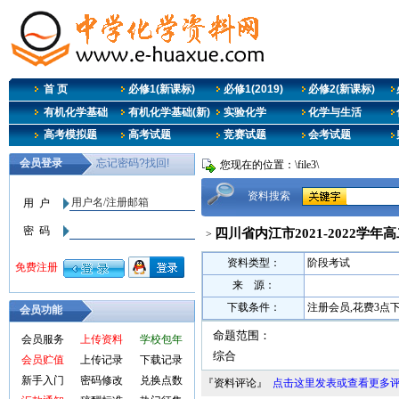
首 页
必修1(新课标)
必修1(2019)
必修2(新课标)
有机化学基础
有机化学基础(新)
实验化学
化学与生活
高考模拟题
高考试题
竞赛试题
会考试题
您现在的位置：\file3\
资料搜索
四川省内江市2021-2022学年
>
资料类型：
阶段考试
来 源：
下载条件：
注册会员,花费3点
会员功能
命题范围：
会员服务
上传资料
学校包年
综合
会员贮值
上传记录
下载记录
新手入门
密码修改
兑换点数
『资料评论』
点击这里发表或查看更多