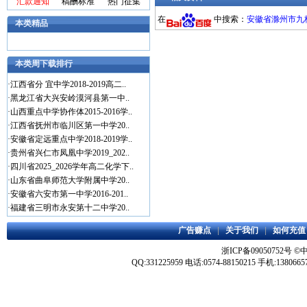
汇款通知
稿酬标准
热门征集
在
中搜索：
安徽省滁州市九校2
本类精品
本类周下载排行
·
江西省分 宜中学2018-2019高二..
·
黑龙江省大兴安岭漠河县第一中..
·
山西重点中学协作体2015-2016学..
·
江西省抚州市临川区第一中学20..
·
安徽省定远重点中学2018-2019学..
·
贵州省兴仁市凤凰中学2019_202..
·
四川省2025_2026学年高二化学下..
·
山东省曲阜师范大学附属中学20..
·
安徽省六安市第一中学2016-201..
·
福建省三明市永安第十二中学20..
广告赚点
|
关于我们
|
如何充值
浙ICP备09050752号
©
QQ:331225959 电话:0574-88150215 手机:1380