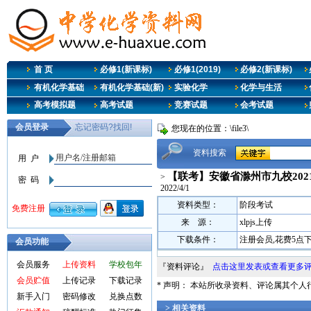
首 页
必修1(新课标)
必修1(2019)
必修2(新课标)
有机化学基础
有机化学基础(新)
实验化学
化学与生活
高考模拟题
高考试题
竞赛试题
会考试题
您现在的位置：\file3\
资料搜索
【联考】安徽省滁州市九校2021-
>
2022/4/1
资料类型：
阶段考试
来 源：
xlpjs上传
下载条件：
注册会员,花费5点
会员功能
会员服务
上传资料
学校包年
『资料评论』
点击这里发表或查看更多
会员贮值
上传记录
下载记录
* 声明： 本站所收录资料、评论属其个
新手入门
密码修改
兑换点数
> 相关资料