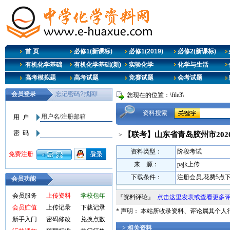
首 页
必修1(新课标)
必修1(2019)
必修2(新课标)
有机化学基础
有机化学基础(新)
实验化学
化学与生活
高考模拟题
高考试题
竞赛试题
会考试题
您现在的位置：\file3\
资料搜索
【联考】山东省青岛胶州市2020
>
资料类型：
阶段考试
来 源：
pajk上传
下载条件：
注册会员,花费5点
会员功能
会员服务
上传资料
学校包年
『资料评论』
点击这里发表或查看更多
会员贮值
上传记录
下载记录
* 声明： 本站所收录资料、评论属其个
新手入门
密码修改
兑换点数
> 相关资料