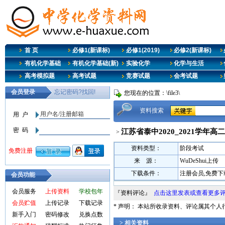
首 页
必修1(新课标)
必修1(2019)
必修2(新课标)
有机化学基础
有机化学基础(新)
实验化学
化学与生活
高考模拟题
高考试题
竞赛试题
会考试题
您现在的位置：\file3\
资料搜索
江苏省泰中2020_2021学年高
>
资料类型：
阶段考试
来 源：
WuDeShui上传
下载条件：
注册会员,免费下
会员功能
会员服务
上传资料
学校包年
『资料评论』
点击这里发表或查看更多
会员贮值
上传记录
下载记录
* 声明： 本站所收录资料、评论属其个
新手入门
密码修改
兑换点数
> 相关资料