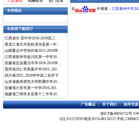
汇款通知
稿酬标准
热门征集
在
中搜索：
江苏泰州中学202
本类精品
本类周下载排行
·
江西省分 宜中学2018-2019高二..
·
黑龙江省大兴安岭漠河县第一中..
·
山西重点中学协作体2015-2016学..
·
江西省抚州市临川区第一中学20..
·
安徽省定远重点中学2018-2019学..
·
贵州省兴仁市凤凰中学2019_202..
·
四川省2025_2026学年高二化学下..
·
山东省曲阜师范大学附属中学20..
·
安徽省六安市第一中学2016-201..
·
福建省三明市永安第十二中学20..
广告赚点
|
关于我们
|
如何充值
浙ICP备09050752号
©
QQ:331225959 电话:0574-88150215 手机:1380