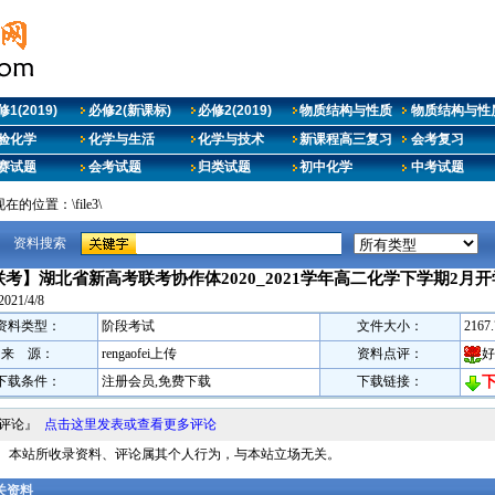
1(2019)
必修2(新课标)
必修2(2019)
物质结构与性质
物质结构与性质
验化学
化学与生活
化学与技术
新课程高三复习
会考复习
赛试题
会考试题
归类试题
初中化学
中考试题
在的位置：\file3\
资料搜索
联考】湖北省新高考联考协作体2020_2021学年高二化学下学期2月
2021/4/8
资料类型：
阶段考试
文件大小：
2167
来 源：
rengaofei上传
资料点评：
好
下载条件：
注册会员,免费下载
下载链接：
料评论』
点击这里发表或查看更多评论
明： 本站所收录资料、评论属其个人行为，与本站立场无关。
相关资料