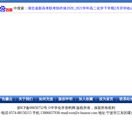
中搜索：
湖北省新高考联考协作体2020_2021学年高二化学下学期2月开学收
广告赚点
|
关于我们
|
如何充值
|
版权申明
|
加入收藏
|
设为首页
|
联系站
浙ICP备09050752号
©
中学化学资料网
版权所有，保留所有权利
59 电话:0574-88150215 手机:13806657938 email:root@e-huaxue.com 地址:宁波市江