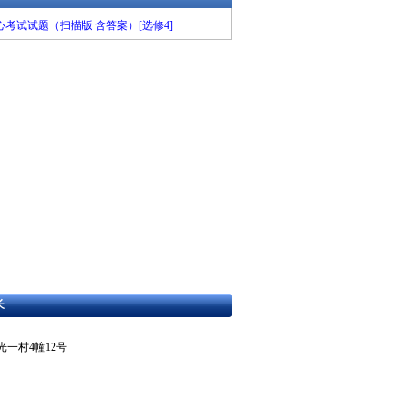
心考试试题（扫描版 含答案）[选修4]
长
东区曙光一村4幢12号