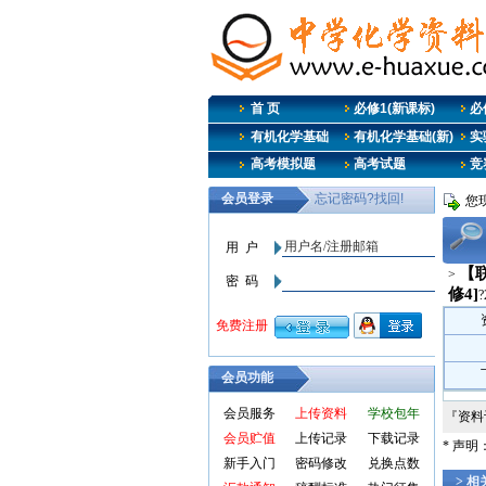
首 页
必修1(新课标)
必修
有机化学基础
有机化学基础(新)
实
高考模拟题
高考试题
竞
您现
【
>
修4]
?
会员功能
会员服务
上传资料
学校包年
『资
会员贮值
上传记录
下载记录
* 声
新手入门
密码修改
兑换点数
> 