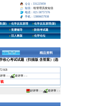
ＱＱ：331225959
短信：
给管理员发短信
电话：021-58757376
手机：13806657938
(新)
化学反应原理
化学反应原理(新)
竞赛辅导
阶段考试题
旧人教版
化学论坛
精品资料
开学收心考试试题（扫描版 含答案）[选
.72 KB
评率：
-
差评率：
-
下载
好评率：
-
差评率：
-