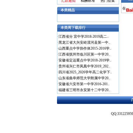
汇款通知
稿酬标准
热门征集
在
本类精品
本类周下载排行
·
江西省分 宜中学2018-2019高二..
·
黑龙江省大兴安岭漠河县第一中..
·
山西重点中学协作体2015-2016学..
·
江西省抚州市临川区第一中学20..
·
安徽省定远重点中学2018-2019学..
·
贵州省兴仁市凤凰中学2019_202..
·
四川省2025_2026学年高二化学下..
·
山东省曲阜师范大学附属中学20..
·
安徽省六安市第一中学2016-201..
·
福建省三明市永安第十二中学20..
QQ:3312259