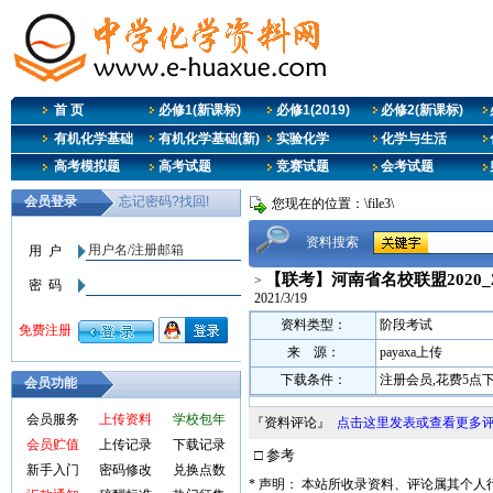
首 页
必修1(新课标)
必修1(2019)
必修2(新课标)
有机化学基础
有机化学基础(新)
实验化学
化学与生活
高考模拟题
高考试题
竞赛试题
会考试题
您现在的位置：\file3\
资料搜索
【联考】河南省名校联盟2020_
>
2021/3/19
资料类型：
阶段考试
来 源：
payaxa上传
下载条件：
注册会员,花费5点
会员功能
会员服务
上传资料
学校包年
『资料评论』
点击这里发表或查看更多
会员贮值
上传记录
下载记录
□ 参考
新手入门
密码修改
兑换点数
* 声明： 本站所收录资料、评论属其个