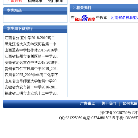
汇款通知
稿酬标准
热门征集
> 相关资料
本类精品
在
中搜索：
河南省名校联盟20
本类周下载排行
·
江西省分 宜中学2018-2019高二..
·
黑龙江省大兴安岭漠河县第一中..
·
山西重点中学协作体2015-2016学..
·
江西省抚州市临川区第一中学20..
·
安徽省定远重点中学2018-2019学..
·
贵州省兴仁市凤凰中学2019_202..
·
四川省2025_2026学年高二化学下..
·
山东省曲阜师范大学附属中学20..
·
安徽省六安市第一中学2016-201..
·
福建省三明市永安第十二中学20..
广告赚点
|
关于我们
|
如何充值
浙ICP备09050752号
©
QQ:331225959 电话:0574-88150215 手机:1380