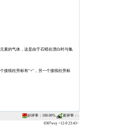
氯元素的气体，这是由于石蜡在漂白时与氯
个接线柱旁标有“+”，另一个接线柱旁标
好评率：
100.00%
差评率：
-
0307wsy <12-9 23:43>