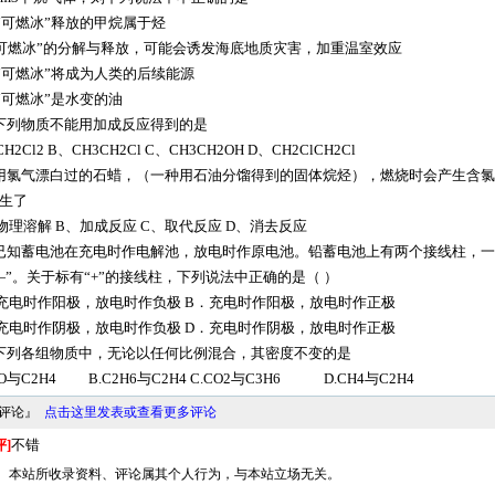
“可燃冰”释放的甲烷属于烃
 “可燃冰”的分解与释放，可能会诱发海底地质灾害，加重温室效应
“可燃冰”将成为人类的后续能源
“可燃冰”是水变的油
下列物质不能用加成反应得到的是
H2Cl2 B、CH3CH2Cl C、CH3CH2OH D、CH2ClCH2Cl
用氯气漂白过的石蜡，（一种用石油分馏得到的固体烷烃），燃烧时会产生含
生了
物理溶解 B、加成反应 C、取代反应 D、消去反应
已知蓄电池在充电时作电解池，放电时作原电池。铅蓄电池上有两个接线柱，一
—”。关于标有“+”的接线柱，下列说法中正确的是（ ）
充电时作阳极，放电时作负极 B．充电时作阳极，放电时作正极
充电时作阴极，放电时作负极 D．充电时作阴极，放电时作正极
下列各组物质中，无论以任何比例混合，其密度不变的是
CO与C2H4 B.C2H6与C2H4 C.CO2与C3H6 D.CH4与C2H4
料评论』
点击这里发表或查看更多评论
评]
不错
明： 本站所收录资料、评论属其个人行为，与本站立场无关。