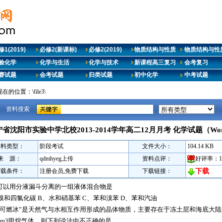
1(2019)
必修2(新课标)
必修2(2019)
物质结构与性质
物质结构与性质
验化学
化学与生活
化学与技术
新课程高三复习
会考复习
赛试题
会考试题
归类试题
初中化学
中考试题
在的位置：\file3\
资料搜索
省沈阳市实验中学北校2013-2014学年高二12月月考 化学试题（Wo
资料类型：
阶段考试
文件大小：
104.14 KB
来 源：
qdmhyeg上传
资料点评：
好评率：
下载条件：
注册会员,免费下载
下载链接：
下载
可以用分液漏斗分离的一组液体混合物是
溴和四氯化碳 B、水和硝基苯 C、苯和溴苯 D、苯和汽油
“可燃冰”是天然气与水相互作用形成的晶体物质，主要存在于冻土层和海底大陆架
0m3甲烷气体，则下列说法中不正确的是