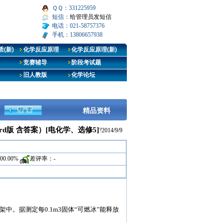
ＱＱ：331225959
短信：
给管理员发短信
电话：021-58757376
手机：13806657938
(新)
化学反应原理
化学反应原理(新)
竞赛辅导
阶段考试题
旧人教版
化学论坛
精品资料
rd版 含答案）[电化学、选修5]
?2014/9/9
100.00%
差评率：
-
中。据测定每0.1m3固体“可燃冰”能释放