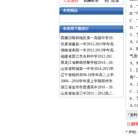
汇款通知
稿酬标准
热门征集
A．
本类精品
B.
C．
D．
本类周下载排行
3．
·
西藏日喀则地区第一高级中学20..
A、C
·
甘肃省徽县一中2012-2013学年高..
4．
·
湖南省耒阳一中2012-2013学年高..
气发
·
福建省晋江市永和中学2012-201..
·
黑龙江省桦南培黎学校2014—20..
A、
·
山东省郓城第一中学2014-2015学..
5．
·
辽宁省锦州市09-10学年高二上学..
有“
·
2009—2010学年度上学期郑州市..
A．
·
浙江省金华市普通高中2010－20..
C．
·
山东省临清三中2011—2012高二..
6．
A. 
『资
□
[好
* 声