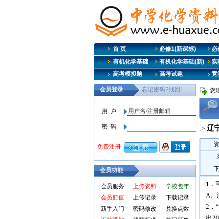
首 页
必修1(新课标)
必修
有机化学基础
有机化学基础(新)
实
高考模拟题
高考试题
竞
您现
辽宁
>
会员功能
1．
会员服务
上传资料
学校包年
A、
会员贮值
上传记录
下载记录
2．
新手入门
密码修改
兑换点数
出2