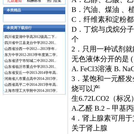
汇款通知
稿酬标准
热门征集
B．汽油、煤油 、
本类精品
C．纤维素和淀粉都
D．丁烷与戊烷分
本类周下载排行
·
四川省棠湖中学高2012级高二下..
个
·
四川省中江县龙台中学2012-201..
2．只用一种试剂
·
山西省汾西一中2012—2013学年..
·
东方中学2012-2013学年度第二学..
无色液体分开的是
·
山东省济宁市邹城二中2012-201..
·
山东省临沂市重点中学2013-201..
A. FeCl3溶液 B. N
·
山东省安丘一中2013-2014学年高..
3．某饱和一元醛发
·
河南省八市重点高中2014-2015学..
·
山西省高平二中2014-2015学年高..
烧可以产
·
上海市理工大学附中2014-2015学..
生6.72LCO2（
A.乙醛 B.2－甲基丙
4．肾上腺素可用
关于肾上腺