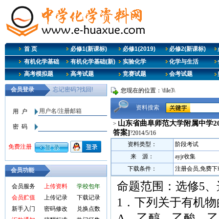
首 页
必修1(新课标)
必修1(2019)
必修2(新课标)
有机化学基础
有机化学基础(新)
实验化学
化学与生活
高考模拟题
高考试题
竞赛试题
会考试题
您现在的位置：\file3\
资料搜索
山东省曲阜师范大学附属中学201
>
答案]
?2014/5/16
资料类型：
阶段考试
来 源：
ayjr收集
下载条件：
注册会员,免费下
会员功能
命题范围：选修5、
会员服务
上传资料
学校包年
会员贮值
上传记录
下载记录
1．下列关于有机物
新手入门
密码修改
兑换点数
A．乙醇、乙酸、