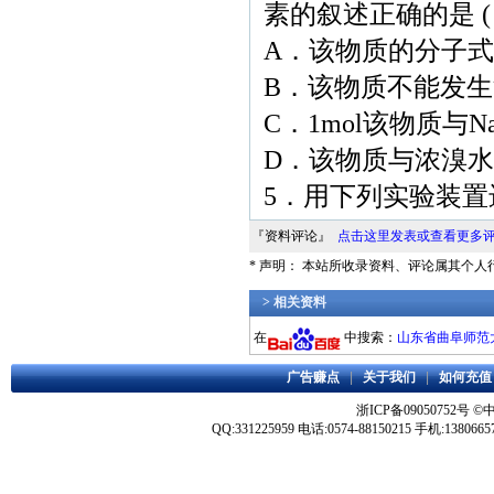
素的叙述正确的是
A．该物质的分子式为
B．该物质不能发
C．1mol该物质与N
D．该物质与浓溴
5．用下列实验装
『资料评论』
点击这里发表或查看更多
* 声明： 本站所收录资料、评论属其个
> 相关资料
在
中搜索：
山东省曲阜师范大
广告赚点
|
关于我们
|
如何充值
浙ICP备09050752号
©
QQ:331225959 电话:0574-88150215 手机:1380