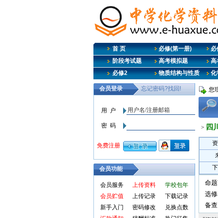
首 页
必修(第一册)
必
阶段考试题
高考模拟题
高
必修2
物质结构与性质
化
您
四川
>
资
下
会员功能
命题
会员服务
上传资料
学校包年
选修
会员贮值
上传记录
下载记录
备查
新手入门
密码修改
兑换点数