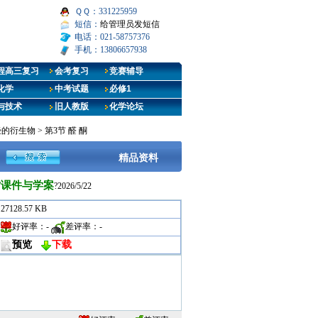
ＱＱ：331225959
短信：
给管理员发短信
电话：021-58757376
手机：13806657938
程高三复习
会考复习
竞赛辅导
化学
中考试题
必修1
与技术
旧人教版
化学论坛
烃的衍生物
>
第3节 醛 酮
精品资料
PT课件与学案
?2026/5/22
27128.57 KB
好评率：
-
差评率：
-
预览
下载