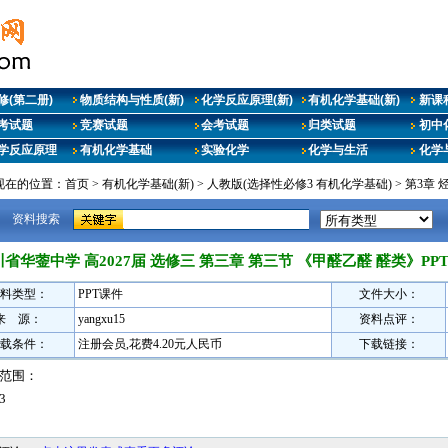
修(第二册)
物质结构与性质(新)
化学反应原理(新)
有机化学基础(新)
新课
考试题
竞赛试题
会考试题
归类试题
初中
学反应原理
有机化学基础
实验化学
化学与生活
化学
现在的位置：
首页
>
有机化学基础(新)
>
人教版(选择性必修3 有机化学基础)
>
第3章 
资料搜索
省华蓥中学 高2027届 选修三 第三章 第三节 《甲醛乙醛 醛类》P
料类型：
PPT课件
文件大小：
来 源：
yangxu15
资料点评：
载条件：
注册会员,花费4.20元人民币
下载链接：
范围：
3