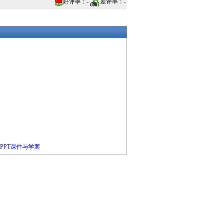
好评率：
-
差评率：
-
》PPT课件与学案