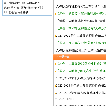
·
第三章第四节《配合物与超分子..
人教版选择性必修2第三章第四节《
·
第3章第四节《配合物与超分子》..
·
3.4. 配合物与超分子
【原创】第四节《配合物和超分子》P
【整理】人教版选择性必修2第3章第
【原创】2022年选择性必修2人教
2021-2022学年人教版选择性必
【原创】2021年选择性必修2人教
人教版 选择性必修二第三章《晶体
> 一课一练
【原创】人教版2019选择性必修2--
【原创】人教版(2019)高中化学-
2022_2023学年人教版选择性必修
2022-2023学年新人教版选择性
2021_2022学年新人教版选择性
点] 2021/12/17