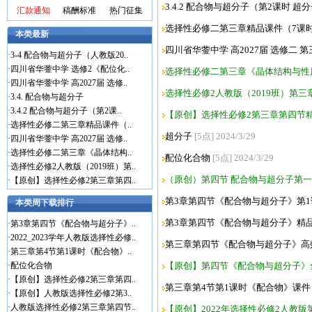
3.4.2 配合物与超分子（第2课时 
汇款通知
稿酬标准
热门征集
选择性必修二第三章精品课件（7课
本类最新
四川省华蓥中学 高2027届 选修二
·
3-4 配合物与超分子（人教版20..
·
四川省华蓥中学 选修2《配位化..
选择性必修二第三章《晶体结构与性
·
四川省华蓥中学 高2027届 选修..
选择性必修2人教版（2019班）第
·
3.4. 配合物与超分子
·
3.4.2 配合物与超分子（第2课..
【原创】选择性必修2第三章第四节
·
选择性必修二第三章精品课件（..
超分子
[5点] 2024/3/29
·
四川省华蓥中学 高2027届 选修..
·
选择性必修二第三章《晶体结构..
配位化合物
[5点] 2024/3/29
·
选择性必修2人教版（2019班）第..
（原创）第四节 配合物与超分子第一
·
【原创】选择性必修2第三章第四..
第3章第四节《配合物与超分子》第
本类周下载排行
第3章第四节《配合物与超分子》精
·
第3章第四节《配合物与超分子》..
·
2022_2023学年人教版选择性必修..
第三章第四节《配合物与超分子》高效
·
第三章第4节第1课时《配合物》..
·
配位化合物
【原创】第四节《配合物与超分子》全
·
【原创】选择性必修2第三章第四..
第三章第4节第1课时《配合物》课
·
【原创】人教版选择性必修2第3..
·
人教版选择性必修2第三章第四节..
【原创】2022年选择性必修2人教