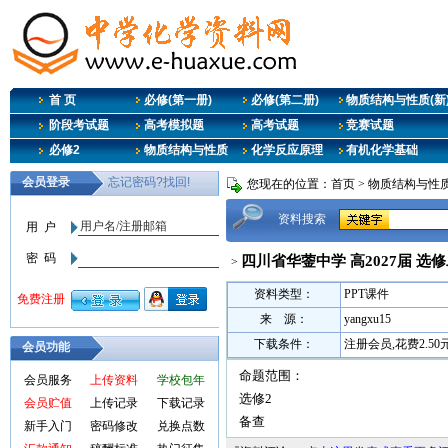
首 页
必修(第一册)
必修(第二册)
物质结构与性质(新
阶段考试题
高考模拟题
高考试题
竞赛试题
必修2
物质结构与性质
化学反应原理
有机化学基础
您现在的位置：
首页
>
物质结构与性质
资料搜索
四川省华蓥中学 高2027届 
>
资料类型：
PPT课件
来 源：
yangxu15
下载条件：
注册会员,花费2.5
会员功能
命题范围：
会员服务
上传资料
学校包年
选修2
会员贮值
上传记录
下载记录
备查
新手入门
密码修改
兑换点数