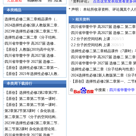
汇款通知
稿酬标准
热门征集
『资料评论』
点击这里发表或查看更多
* 声明： 本站所收录资料、评论属其个
本类精品
·
选择性必修二第二章精品课件（..
> 相关资料
·
2024选择性必修2新人教版第二章..
·
四川省华蓥中学 高2027届 选修二 第
·
2023年选择性必修2第二章第二节..
·
四川省华蓥中学 高2027届 选修二 第
·
选择性必修二第二章《分子结构..
·
2.2 分子的空间结构 上课
2026/1/5
·
四川省华蓥中学 高2027届 选修..
·
2.2 分子的空间结构 上课
2026/1/3
·
【原创】人教版(2019)高中化学..
·
选择性必修二第二章精品课件（7课时）
·
四川省华蓥中学 高2027届 选修..
·
四川省华蓥中学 高2027届 选修二 第二
·
四川省华蓥中学 2027届 选修二..
·
四川省华蓥中学 2027届 选修二 第二
·
【原创】选择性必修2第二章第一..
·
选择性必修二第二章《分子结构与性质》配
·
【原创】2021年选择性必修2人教..
·
2024选择性必修2新人教版第二章《分
·
【原创】选择性必修2第二章第一、二节
本类周下载排行
在
中搜索：
四川省华蓥中学 
·
【原创】选择性必修2第2章第2节..
·
【原创】第二章第二节第一课时..
·
【原创】第二章第二节第一课时..
·
第2章第2节第3课时《 杂化轨道..
·
第二章第二节《分子的空间结构..
·
2023年选择性必修2第二章第二节..
·
第二节第2课时 杂化轨道理论简..
·
四川省华蓥中学 2027届 选修二..