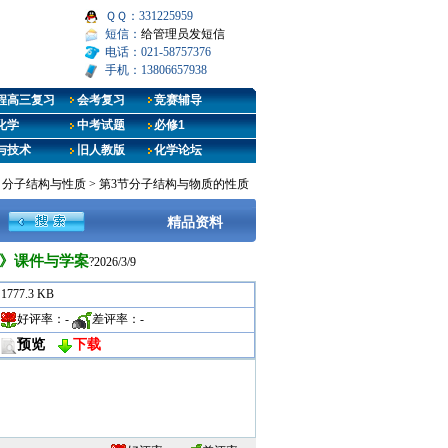
ＱＱ：331225959
短信：
给管理员发短信
电话：021-58757376
手机：13806657938
程高三复习
会考复习
竞赛辅导
化学
中考试题
必修1
与技术
旧人教版
化学论坛
章 分子结构与性质
>
第3节分子结构与物质的性质
精品资料
键》课件与学案
?2026/3/9
1777.3 KB
好评率：
-
差评率：
-
预览
下载