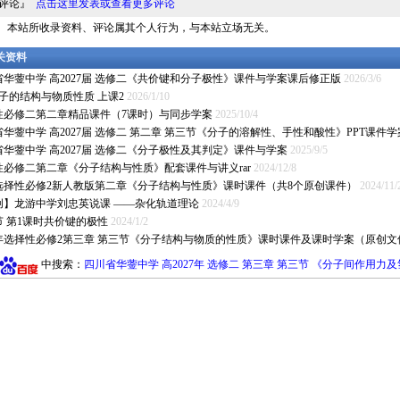
料评论』
点击这里发表或查看更多评论
明： 本站所收录资料、评论属其个人行为，与本站立场无关。
相关资料
省华蓥中学 高2027届 选修二《共价键和分子极性》课件与学案课后修正版
2026/3/6
 分子的结构与物质性质 上课2
2026/1/10
性必修二第二章精品课件（7课时）与同步学案
2025/10/4
华蓥中学 高2027届 选修二 第二章 第三节《分子的溶解性、手性和酸性》PPT课件学
省华蓥中学 高2027届 选修二《分子极性及其判定》课件与学案
2025/9/5
性必修二第二章《分子结构与性质》配套课件与讲义rar
2024/12/8
24选择性必修2新人教版第二章《分子结构与性质》课时课件（共8个原创课件）
2024/11/
创】龙游中学刘忠英说课 ——杂化轨道理论
2024/4/9
节 第1课时共价键的极性
2024/1/2
23年选择性必修2第三章 第三节《分子结构与物质的性质》课时课件及课时学案（原创文
中搜索：
四川省华蓥中学 高2027年 选修二 第三章 第三节 《分子间作用力