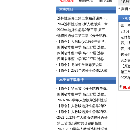
汇款通知
稿酬标准
热门征集
『资
* 声
本类精品
·
选择性必修二第二章精品课件（..
> 
·
2024选择性必修2新人教版第二章..
·
四川
·
2023年选择性必修2第三章 第三..
·
2.3
·
选择性必修二第二章《分子结构..
·
选择
·
【原创】人教版(2019)高中化学..
·
四川省
·
四川省华蓥中学 高2027届 选修..
·
四川
·
四川省华蓥中学 高2027届 选修..
·
选择
·
四川省华蓥中学 高2027届 选修..
·
20
·
【原创】龙游中学刘忠英说课 —..
·
【原
·
【原创】2021年选择性必修2人教..
·
第三
·
20
本类周下载排行
在
·
【原创】第三节《分子结构与物..
·
四川省华蓥中学 高2027届 选修..
·
2021-2022学年人教版学选择性必..
·
【原创】人教版选择性必修2第2..
·
【原创】人教版选择性必修2第2..
·
2022_2023学年人教版选择性必修..
·
第三节 第1课时共价键的极性
·
2022_2023学年人教版选择性必修..