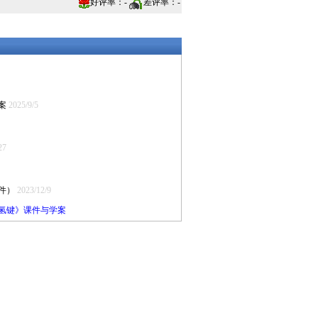
好评率：
-
差评率：
-
案
2025/9/5
27
件）
2023/12/9
及氢键》课件与学案