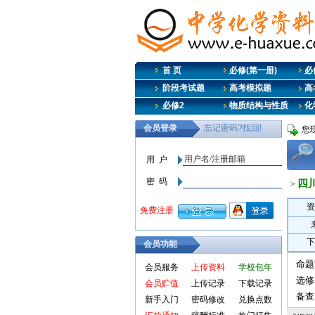
首 页
必修(第一册)
必
阶段考试题
高考模拟题
高
必修2
物质结构与性质
化
您
四
>
资
下
会员功能
命题
会员服务
上传资料
学校包年
选修
会员贮值
上传记录
下载记录
备查
新手入门
密码修改
兑换点数