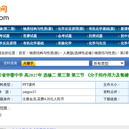
修(第二册)
物质结构与性质(新)
化学反应原理(新)
有机化学基础(新)
新课
考试题
竞赛试题
会考试题
归类试题
初中
学反应原理
有机化学基础
实验化学
化学与生活
化学
现在的位置：
首页
>
物质结构与性质(新)
>
人教版(选择性必修2 物质结与性质)
>
第2
资料搜索
川省华蓥中学 高2027年 选修二 第三章 第三节 《分子间作用力及氢
料类型：
PPT课件
文件大小：
来 源：
yangxu15
资料点评：
载条件：
注册会员,花费4.20元人民币
下载链接：
范围：
2