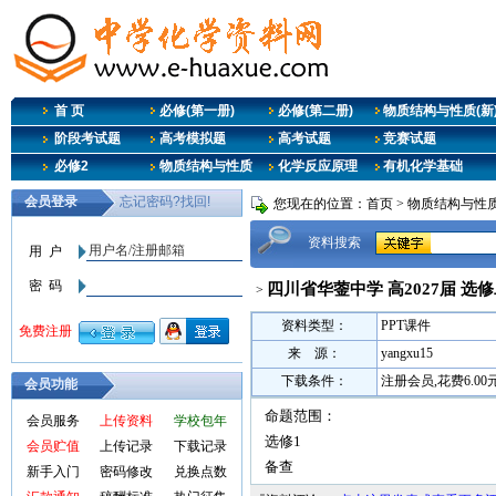
首 页
必修(第一册)
必修(第二册)
物质结构与性质(新
阶段考试题
高考模拟题
高考试题
竞赛试题
必修2
物质结构与性质
化学反应原理
有机化学基础
您现在的位置：
首页
>
物质结构与性质
资料搜索
四川省华蓥中学 高2027届 
>
资料类型：
PPT课件
来 源：
yangxu15
下载条件：
注册会员,花费6.0
会员功能
命题范围：
会员服务
上传资料
学校包年
选修1
会员贮值
上传记录
下载记录
备查
新手入门
密码修改
兑换点数