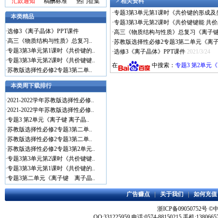
汇款通知
稿酬标准
热门征集
> 相关资料
·
专题3第3单元第1课时《共价键的形成
本类精品
·
专题3第3单元第2课时《共价键键能 共
·
选修3《离子晶体》PPT课件
·
高三《物质结构与性质》总复习《离子键
·
高三《物质结构与性质》总复习..
·
苏教版选择性必修2专题3第二单元《离
·
专题3第3单元第1课时《共价键的..
·
选修3《离子晶体》PPT课件
2021/3/24
·
专题3第3单元第2课时《共价键键..
在
中搜索：
专题3 第2单元
·
苏教版选择性必修2专题3第二单..
本类周下载排行
·
2021-2022学年苏教版选择性必修..
·
2021-2022学年苏教版选择性必修..
·
专题3 第2单元《离子键 离子晶..
·
苏教版选择性必修2专题3第二单..
·
苏教版选择性必修2专题3第二单..
·
苏教版选择性必修2专题3第2单元..
·
专题3第3单元第2课时《共价键键..
·
专题3第3单元第1课时《共价键的..
·
专题3第二单元《离子键 离子晶..
广告赚点
|
关于我们
|
如何充值
浙ICP备09050752号
©
QQ:331225959 电话:0574-88150215 手机:1380