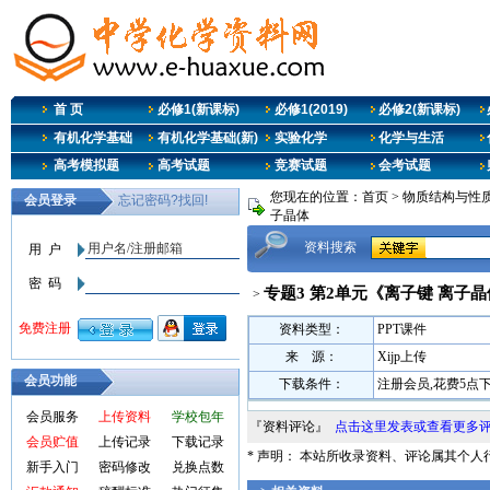
首 页
必修1(新课标)
必修1(2019)
必修2(新课标)
有机化学基础
有机化学基础(新)
实验化学
化学与生活
高考模拟题
高考试题
竞赛试题
会考试题
您现在的位置：
首页
>
物质结构与性质
子晶体
资料搜索
专题3 第2单元《离子键 离子
>
资料类型：
PPT课件
来 源：
Xijp上传
会员功能
下载条件：
注册会员,花费5点
会员服务
上传资料
学校包年
『资料评论』
点击这里发表或查看更多
会员贮值
上传记录
下载记录
* 声明： 本站所收录资料、评论属其个
新手入门
密码修改
兑换点数