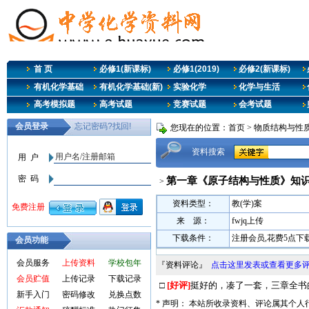
首 页
必修1(新课标)
必修1(2019)
必修2(新课标)
有机化学基础
有机化学基础(新)
实验化学
化学与生活
高考模拟题
高考试题
竞赛试题
会考试题
您现在的位置：
首页
>
物质结构与性质
资料搜索
第一章《原子结构与性质》知识
>
资料类型：
教(学)案
来 源：
fwjq上传
下载条件：
注册会员,花费5点下
会员功能
会员服务
上传资料
学校包年
『资料评论』
点击这里发表或查看更多
会员贮值
上传记录
下载记录
□
[好评]
挺好的，凑了一套，三章全书
新手入门
密码修改
兑换点数
* 声明： 本站所收录资料、评论属其个