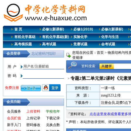
首 页
必修1(新课标)
必修1(2019)
必修2(新课标)
有机化学基础
有机化学基础(新)
实验化学
化学与生活
高考模拟题
高考试题
竞赛试题
会考试题
您现在的位置：
首页
>
物质结构与性质
变规律
资料搜索
专题2第二单元第2课时《元素
>
资料类型：
一课一练
来 源：
zungl123上传
会员功能
下载条件：
注册会员,花费5点
会员服务
上传资料
学校包年
『资料评论』
点击这里发表或查看更多
会员贮值
上传记录
下载记录
* 声明： 本站所收录资料、评论属其个
新手入门
密码修改
兑换点数