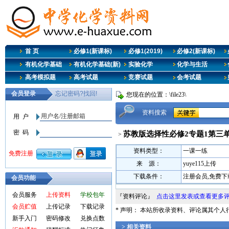
首 页
必修1(新课标)
必修1(2019)
必修2(新课标)
有机化学基础
有机化学基础(新)
实验化学
化学与生活
高考模拟题
高考试题
竞赛试题
会考试题
您现在的位置：\file23\
资料搜索
苏教版选择性必修2专题1第三单
>
资料类型：
一课一练
来 源：
yuye115上传
下载条件：
注册会员,免费下
会员功能
会员服务
上传资料
学校包年
『资料评论』
点击这里发表或查看更多
会员贮值
上传记录
下载记录
* 声明： 本站所收录资料、评论属其个
新手入门
密码修改
兑换点数
> 相关资料