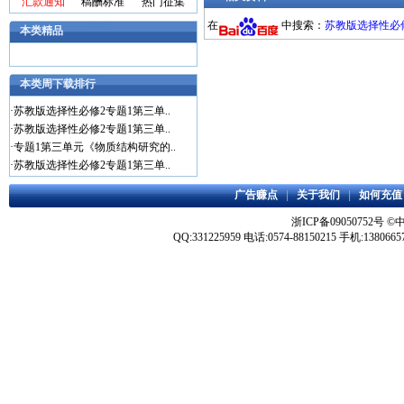
汇款通知
稿酬标准
热门征集
在
中搜索：
苏教版选择性必修
本类精品
本类周下载排行
·
苏教版选择性必修2专题1第三单..
·
苏教版选择性必修2专题1第三单..
·
专题1第三单元《物质结构研究的..
·
苏教版选择性必修2专题1第三单..
广告赚点
|
关于我们
|
如何充值
浙ICP备09050752号
©
QQ:331225959 电话:0574-88150215 手机:1380