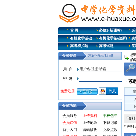
首 页
必修1(新课标)
必修
有机化学基础
有机化学基础(新)
实
高考模拟题
高考试题
竞
您
的
苏
>
会员功能
会员服务
上传资料
学校包年
『资
会员贮值
上传记录
下载记录
* 声
新手入门
密码修改
兑换点数