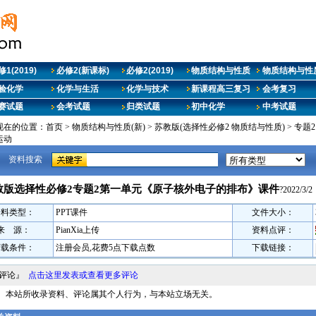
1(2019)
必修2(新课标)
必修2(2019)
物质结构与性质
物质结构与性质
验化学
化学与生活
化学与技术
新课程高三复习
会考复习
赛试题
会考试题
归类试题
初中化学
中考试题
现在的位置：
首页
>
物质结构与性质(新)
>
苏教版(选择性必修2 物质结与性质)
>
专题
运动
资料搜索
教版选择性必修2专题2第一单元《原子核外电子的排布》课件
?2022/3/2
资料类型：
PPT课件
文件大小：
来 源：
PianXia上传
资料点评：
下载条件：
注册会员,花费5点下载点数
下载链接：
料评论』
点击这里发表或查看更多评论
明： 本站所收录资料、评论属其个人行为，与本站立场无关。