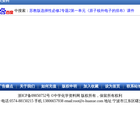
相关资料
中搜索：
苏教版选择性必修2专题2第一单元《原子核外电子的排布》课件
广告赚点
|
关于我们
|
如何充值
|
版权申明
|
加入收藏
|
设为首页
|
联系站
浙ICP备09050752号
©
中学化学资料网
版权所有，保留所有权利
59 电话:0574-88150215 手机:13806657938 email:root@e-huaxue.com 地址:宁波市江