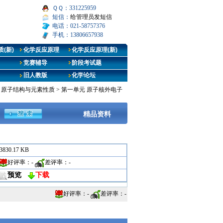
ＱＱ：331225959
短信：
给管理员发短信
电话：021-58757376
手机：13806657938
(新)
化学反应原理
化学反应原理(新)
竞赛辅导
阶段考试题
旧人教版
化学论坛
2 原子结构与元素性质
>
第一单元 原子核外电子
精品资料
3830.17 KB
好评率：
-
差评率：
-
预览
下载
好评率：
-
差评率：
-