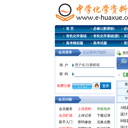
首 页
必修1(新课标)
必修
有机化学基础
有机化学基础(新)
实
高考模拟题
高考试题
竞
您
【
>
资
下
会员功能
A组
会员服务
上传资料
学校包年
设计
会员贮值
上传记录
下载记录
B组
新手入门
密码修改
兑换点数
设计