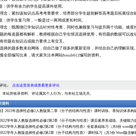
题：供学有余力的学生提高课外使用。
理念：紧扣该知识点高考考查要求，培养部分学生超前解答高考题后拓展综合
题：供学生复习用，一般是过一两周或更长时间。
理念：既围绕已学知识点针对性考查，同时也兼顾复习与提升两个功能。难度控
题的每道题都有解析，教师根据自己学生情况选择使用，有些题的数据可以改
有些题在知识点或能力要求上有交叉。
选择的题多数来自网络，但自己做了很多的重新安排，并结合自己的理解呈现。
慢全部编写出来，请大家关注本网站houzh612编写的资料。
料评论』
点击这里发表或查看更多评论
明： 本站所收录资料、评论属其个人行为，与本站立场无关。
相关资料
创】2022年选择性必修2人教版第二章《分子的结构与性质》课时训练、章知识体系构
/3
1_2022学年新人教版选择性必修2第2章《分子结构与性质》课后素养形成练、关键能力提
1_2022学年人教版选择性必修2第2章《分子结构与性质》全套基础练习（共6份 word版
1_2022学年人教版选择性必修2第2章《分子结构与性质》 课时练习（共5份 Word版含