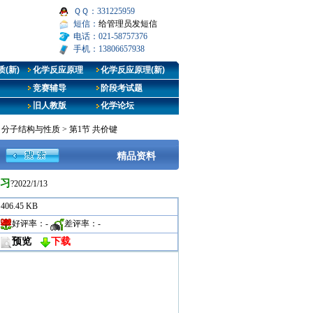
ＱＱ：331225959
短信：
给管理员发短信
电话：021-58757376
手机：13806657938
(新)
化学反应原理
化学反应原理(新)
竞赛辅导
阶段考试题
旧人教版
化学论坛
章 分子结构与性质
>
第1节 共价键
精品资料
习
?2022/1/13
406.45 KB
好评率：
-
差评率：
-
预览
下载