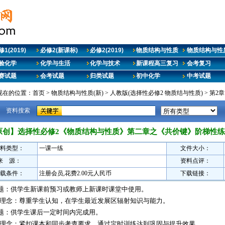
1(2019)
必修2(新课标)
必修2(2019)
物质结构与性质
物质结构与性质
验化学
化学与生活
化学与技术
新课程高三复习
会考复习
赛试题
会考试题
归类试题
初中化学
中考试题
现在的位置：
首页
>
物质结构与性质(新)
>
人教版(选择性必修2 物质结与性质)
>
第2
资料搜索
原创】选择性必修2《物质结构与性质》第二章之《共价键》阶梯性练
料类型：
一课一练
文件大小：
来 源：
资料点评：
载条件：
注册会员,花费2.00元人民币
下载链接：
题：供学生新课前预习或教师上新课时课堂中使用。
理念：尊重学生认知，在学生最近发展区辐射知识与能力。
题：供学生课后一定时间内完成用。
理念：紧扣课本和同步考查要求，通过定时训练达到巩固与提升效果。