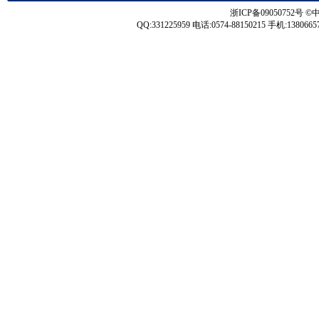
浙ICP备09050752号
©
QQ:331225959 电话:0574-88150215 手机:1380