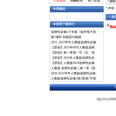
汇款通知
稿酬标准
热门征集
『资
* 声
本类精品
> 
本类周下载排行
在
·
选择性必修2小专题《核外电子排..
·
第1课时 你能层与能级
·
2021_2022学年人教版选择性必修..
·
【原创】2021年09月人教版选择..
·
【原创】第一章第一节《五、泡..
·
【原创】2023年人教版选择性必..
·
【原创】人教版2019选择性必修..
·
人教版 选择性必修二第一章《原..
·
2020-2021学年人教版选择性必修..
·
人教版选择性必修2第1章第1节第..
QQ:3312259