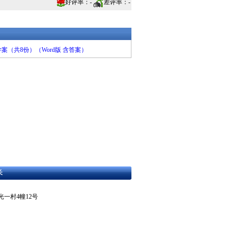
好评率：
-
差评率：
-
（共8份）（Word版 含答案）
长
东区曙光一村4幢12号