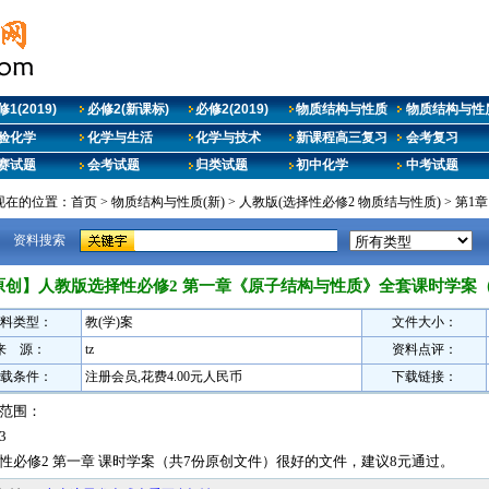
1(2019)
必修2(新课标)
必修2(2019)
物质结构与性质
物质结构与性质
验化学
化学与生活
化学与技术
新课程高三复习
会考复习
赛试题
会考试题
归类试题
初中化学
中考试题
现在的位置：
首页
>
物质结构与性质(新)
>
人教版(选择性必修2 物质结与性质)
>
第1
资料搜索
原创】人教版选择性必修2 第一章《原子结构与性质》全套课时学案（共
料类型：
教(学)案
文件大小：
来 源：
tz
资料点评：
载条件：
注册会员,花费4.00元人民币
下载链接：
范围：
3
性必修2 第一章 课时学案（共7份原创文件）很好的文件，建议8元通过。