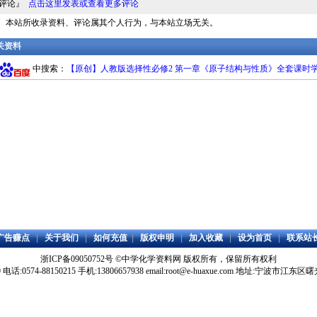
料评论』
点击这里发表或查看更多评论
明： 本站所收录资料、评论属其个人行为，与本站立场无关。
相关资料
中搜索：
【原创】人教版选择性必修2 第一章《原子结构与性质》全套课时学案
广告赚点
|
关于我们
|
如何充值
|
版权申明
|
加入收藏
|
设为首页
|
联系站
浙ICP备09050752号
©
中学化学资料网
版权所有，保留所有权利
59 电话:0574-88150215 手机:13806657938 email:root@e-huaxue.com 地址:宁波市江