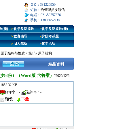
ＱＱ：331225959
短信：
给管理员发短信
电话：021-58757376
手机：13806657938
(新)
化学反应原理
化学反应原理(新)
竞赛辅导
阶段考试题
旧人教版
化学论坛
章 原子结构与性质
>
第1节 原子结构
精品资料
8份）（Word版 含答案）
?2020/12/6
1852.32 KB
好评率：
-
差评率：
-
预览
下载