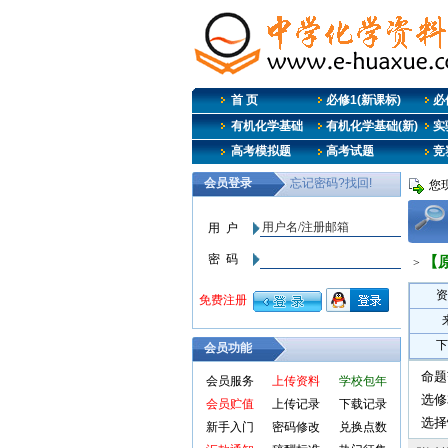
首 页
必修1(新课标)
必修
有机化学基础
有机化学基础(新)
实
高考模拟题
高考试题
竞
您
【
>
资
下
会员功能
命题
会员服务
上传资料
学校包年
选修
会员贮值
上传记录
下载记录
选择
新手入门
密码修改
兑换点数