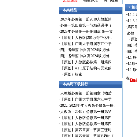
汇款通知
稿酬标准
热门征集
> 
本类精品
·
4.1
·
2024年必修第一册2019人教版第..
·
4.1
·
必修一第四章第一节精品课件（..
·
第四
·
2023年必修第一册第四章 第一节..
·
必修
·
【原创】人教版(2019)高中化学..
·
（原
·
【原创】广州大学附属东江中学..
·
四川省
·
四川省华蓥中学 高2024版 必修..
·
四川省
·
四川省华蓥中学 高2024版 必修..
·
4.1
·
【原创】人教版必修第一册第四..
·
4.
·
【原创】4.1.3原子结构与元素的..
·
4.1
·
（原创）核素
在
本类周下载排行
·
人教版必修第一册第四章《物质..
·
【原创】广州大学附属东江中学..
·
2022_2023学年人教版必修第一册..
·
人教版（2019）必修第一册第第..
·
【原创】人教版必修第一册第四..
·
【原创】人教版必修第一册第四..
·
【原创】第四章第一节第三课时..
·
【原创】第四章第一节第1课时《..