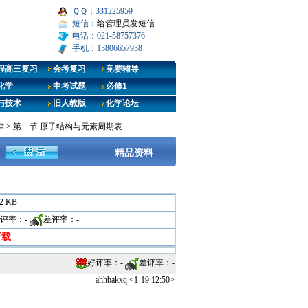
ＱＱ：331225959
短信：
给管理员发短信
电话：021-58757376
手机：13806657938
程高三复习
会考复习
竞赛辅导
化学
中考试题
必修1
与技术
旧人教版
化学论坛
律
>
第一节 原子结构与元素周期表
精品资料
.2 KB
评率：
-
差评率：
-
下载
好评率：
-
差评率：
-
ahhbakxq <1-19 12:50>