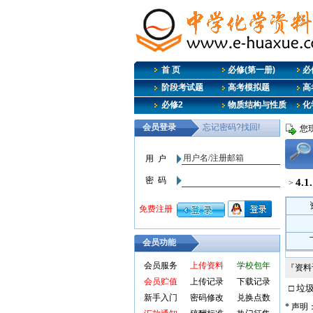
首 页
必修(第一册)
必
阶段考试题
高考模拟题
高
必修2
物质结构与性质
化
您
4.
>
会员功能
会员服务
上传资料
学校包年
『资
会员贮值
上传记录
下载记录
□ 垃
新手入门
密码修改
兑换点数
* 声