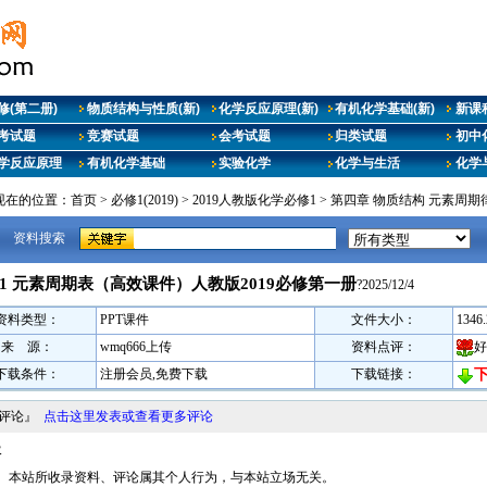
修(第二册)
物质结构与性质(新)
化学反应原理(新)
有机化学基础(新)
新课
考试题
竞赛试题
会考试题
归类试题
初中
学反应原理
有机化学基础
实验化学
化学与生活
化学
现在的位置：
首页
>
必修1(2019)
>
2019人教版化学必修1
>
第四章 物质结构 元素周期
资料搜索
1.1 元素周期表（高效课件）人教版2019必修第一册
?2025/12/4
资料类型：
PPT课件
文件大小：
1346
来 源：
wmq666上传
资料点评：
好
下载条件：
注册会员,免费下载
下载链接：
料评论』
点击这里发表或查看更多评论
圾
明： 本站所收录资料、评论属其个人行为，与本站立场无关。