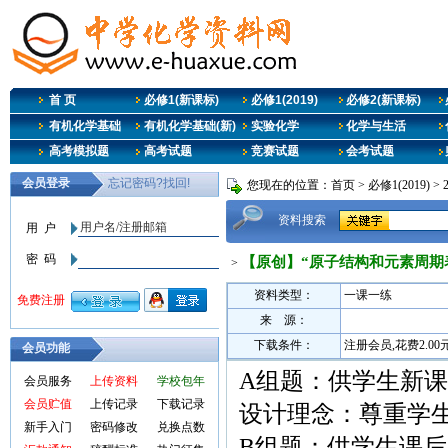
首 页
必修1(新课标)
必修1(2019)
必修2(新课标)
有机化学基础
有机化学基础(新)
实验化学
化学与生活
高考模拟题
高考试题
竞赛试题
会考试题
您现在的位置：
首页
>
必修1(2019)
>
资料搜索
【原创】“原子结构和元素周期表
>
资料类型：
一课一练
来 源：
下载条件：
注册会员,花费2.0
会员功能
A组题：供学生新
会员服务
上传资料
学校包年
会员贮值
上传记录
下载记录
设计理念：尊重学
新手入门
密码修改
兑换点数
B组题：供学生课