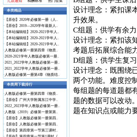
汇款通知
稿酬标准
热门征集
设计理念：紧扣课
本类精品
升效果。
·
【原创】2020年必修第一册（人..
·
【原创】2019—2020学年最新人..
C组题：供学有余
·
【本站编辑组】2020-2021学年人..
·
【本站编辑组】2020-2021学年人..
设计理念：紧扣该
·
【本站编辑组】2020-2021学年人..
考题后拓展综合能
·
人教版必修第一册第四章《物质..
·
2020-2021学年人教版必修第一册..
D组题：供学生复
·
2021_2022学年人教版必修第一册..
·
2021_2022学年人教版必修第一册..
设计理念：既围绕
·
人教版必修第一册第4章《物质结..
两个功能。难度控制
本类周下载排行
每组题的每道题都
·
人教版必修第一册第四章《物质..
题的数据可以改动
·
【原创】广州大学附属东江中学..
·
2022_2023学年人教版必修第一册..
题在知识点或能力
·
人教版（2019）必修第一册第第..
·
【原创】人教版必修第一册第四..
·
【原创】人教版必修第一册第四..
·
【原创】第四章第一节第三课时..
·
【原创】第四章第一节第1课时《..