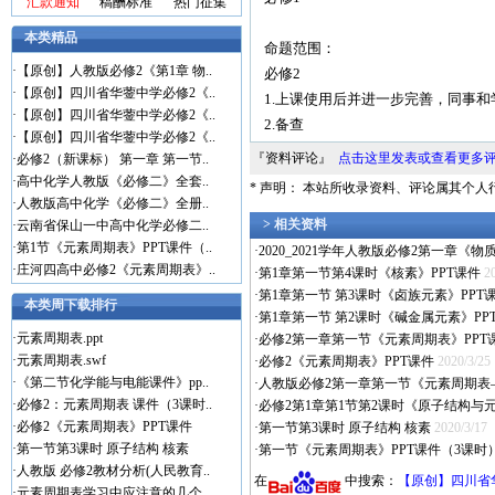
汇款通知
稿酬标准
热门征集
本类精品
命题范围：
·
【原创】人教版必修2《第1章 物..
必修2
·
【原创】四川省华蓥中学必修2《..
1.上课使用后并进一步完善，同事和
·
【原创】四川省华蓥中学必修2《..
2.备查
·
【原创】四川省华蓥中学必修2《..
『资料评论』
点击这里发表或查看更多
·
必修2（新课标） 第一章 第一节..
·
高中化学人教版《必修二》全套..
* 声明： 本站所收录资料、评论属其个
·
人教版高中化学《必修二》全册..
> 相关资料
·
云南省保山一中高中化学必修二..
·
第1节《元素周期表》PPT课件（..
·
2020_2021学年人教版必修2第一章
·
庄河四高中必修2《元素周期表》..
·
第1章第一节第4课时《核素》PPT课件
2
·
第1章第一节 第3课时《卤族元素》PPT
本类周下载排行
·
第1章第一节 第2课时《碱金属元素》PP
·
元素周期表.ppt
·
必修2第一章第一节《元素周期表》PPT
·
元素周期表.swf
·
必修2《元素周期表》PPT课件
2020/3/25
·
《第二节化学能与电能课件》pp..
·
人教版必修2第一章第一节《元素周期表—
·
必修2：元素周期表 课件（3课时..
·
必修2第1章第1节第2课时《原子结构与元
·
必修2《元素周期表》PPT课件
·
第一节第3课时 原子结构 核素
2020/3/17
·
第一节第3课时 原子结构 核素
·
第一节《元素周期表》PPT课件（3课时
·
人教版 必修2教材分析(人民教育..
在
中搜索：
【原创】四川省华
·
元素周期表学习中应注意的几个..