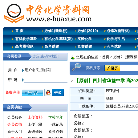
首 页
必修1(新课标)
必修1(2019)
必修2(新课标)
有机化学基础
有机化学基础(新)
实验化学
化学与生活
高考模拟题
高考试题
竞赛试题
会考试题
您现在的位置：
首页
>
必修2（新课标
资料搜索
【原创】四川省华蓥中学 高20
>
资料类型：
PPT课件
来 源：
杨旭
下载条件：
注册会员,花费2.0
会员功能
命题范围：
会员服务
上传资料
学校包年
必修2
会员贮值
上传记录
下载记录
命题范围：
新手入门
密码修改
兑换点数
必修1