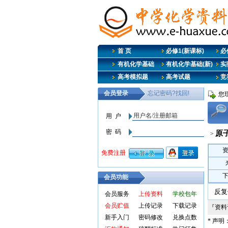
首 页
必修1(新课标)
必修
有机化学基础
有机化学基础(新)
实
高考模拟题
高考试题
竞
您
原
>
会员功能
反复
会员服务
上传资料
学校包年
会员贮值
上传记录
下载记录
『资
新手入门
密码修改
兑换点数
* 声