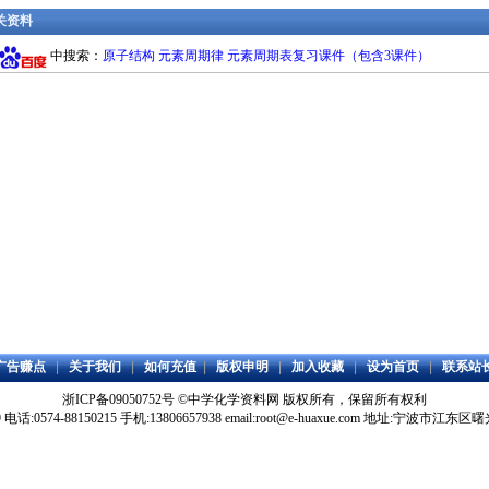
相关资料
中搜索：
原子结构 元素周期律 元素周期表复习课件（包含3课件）
广告赚点
|
关于我们
|
如何充值
|
版权申明
|
加入收藏
|
设为首页
|
联系站
浙ICP备09050752号
©
中学化学资料网
版权所有，保留所有权利
59 电话:0574-88150215 手机:13806657938 email:root@e-huaxue.com 地址:宁波市江