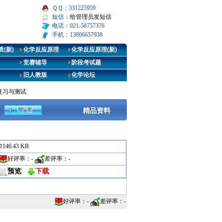
ＱＱ：331225959
短信：
给管理员发短信
电话：021-58757376
手机：13806657938
(新)
化学反应原理
化学反应原理(新)
竞赛辅导
阶段考试题
旧人教版
化学论坛
复习与测试
精品资料
1146.43 KB
好评率：
-
差评率：
-
预览
下载
好评率：
-
差评率：
-