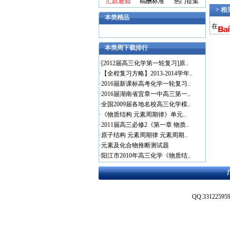
汇款通知
稿酬标准
热门征集
> 
本类精品
在
本类周下载排行
·
[2012届高三化学第一轮复习]原..
·
【全程复习方略】2013-2014学年..
·
2016届新课标高考化学一轮复习..
·
2016届湖南省宜章一中高三第一..
·
全国2009届各地名校高三化学模..
·
《物质结构 元素周期律》单元..
·
2011届高三必修2《第一章 物质..
·
原子结构 元素周期律 元素周期..
·
元素及化合物推断测试题
·
阳江市2010年高三化学《物质结..
QQ:3312259