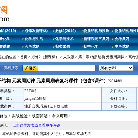
1(2019)
必修2(新课标)
必修2(2019)
物质结构与性质
物质结构与性质
验化学
化学与生活
化学与技术
新课程高三复习
会考复习
赛试题
会考试题
归类试题
初中化学
中考试题
现在的位置：
首页
>
必修2（新课标）
>
人教版
>
第一章 物质结构 元素周期律
>
高考
资料搜索
子结构 元素周期律 元素周期表复习课件（包含3课件）
?2014/8/1
资料类型：
PPT课件
文件大小：
来 源：
yangxu15原创
资料点评：
下载条件：
注册会员,花费1点下载点数
下载链接：
修改！实战检验！版面简洁！拿来可用！
料评论』
点击这里发表或查看更多评论
明： 本站所收录资料、评论属其个人行为，与本站立场无关。