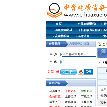
首 页
必修1(新课标)
必修
有机化学基础
有机化学基础(新)
实
高考模拟题
高考试题
竞
您
《
>
会员功能
本节
会员服务
上传资料
学校包年
物的
会员贮值
上传记录
下载记录
新手入门
密码修改
兑换点数
『资