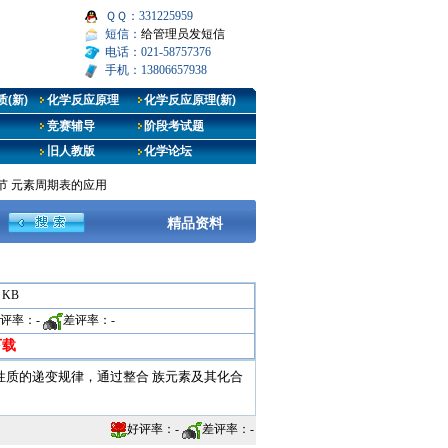
ＱＱ：331225959
短信：
给管理员发短信
电话：021-58757376
手机：13806657938
(新)
化学反应原理
化学反应原理(新)
竞赛辅导
阶段考试题
旧人教版
化学论坛
节 元素周期表的应用
精品资料
5 KB
评率：
-
差评率：
-
下载
质的递变规律，通过整合 族元素及其化合
好评率：
-
差评率：
-