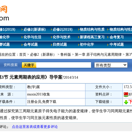
1(2019)
必修2(新课标)
必修2(2019)
物质结构与性质
物质结构与性质
验化学
化学与生活
化学与技术
新课程高三复习
会考复习
赛试题
会考试题
归类试题
初中化学
中考试题
现在的位置：
首页
>
必修2（新课标）
>
鲁科版
>
第一章 原子结构与元素周期律
>
第3
资料搜索
第3节 元素周期表的应用》导学案
?2014/3/14
资料类型：
教(学)案
文件大小：
172.
来 源：
muxin2011收集
资料点评：
好
下载条件：
注册会员,免费下载
下载链接：
通过探究第三周期元素原子得失电子能力的递变规律，使学生学习同周期元素性
性质，使学生学习同主族元素性质的递变规律。
料评论』
点击这里发表或查看更多评论