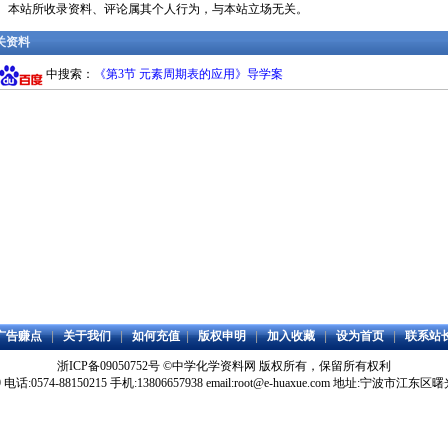
明： 本站所收录资料、评论属其个人行为，与本站立场无关。
相关资料
中搜索：
《第3节 元素周期表的应用》导学案
广告赚点
|
关于我们
|
如何充值
|
版权申明
|
加入收藏
|
设为首页
|
联系站
浙ICP备09050752号
©
中学化学资料网
版权所有，保留所有权利
59 电话:0574-88150215 手机:13806657938 email:root@e-huaxue.com 地址:宁波市江