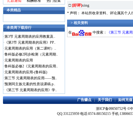
汇款通知
稿酬标准
热门征集
□
[好评]
xing
本类精品
* 声明： 本站所收录资料、评论属其个
> 相关资料
本类周下载排行
在
中搜索：
《第三节 元素
·
第3节 元素周期表的应用教案及..
·
《第3节 元素周期表的应用》PP..
·
元素周期表的应用（第二课时）..
·
鲁科版必修2同步检测（元素周期..
·
元素周期表的应用
·
鲁科版必修2《元素周期表的应用..
·
元素周期表的应用-(鲁科版)
·
第三节 元素周期表的应用——预..
·
预测同主族元素的性质说课稿.p..
·
《第三节 元素周期表的应用》学..
广告赚点
|
关于我们
|
如何充值
浙ICP备09050752号
©
QQ:331225959 电话:0574-88150215 手机:1380