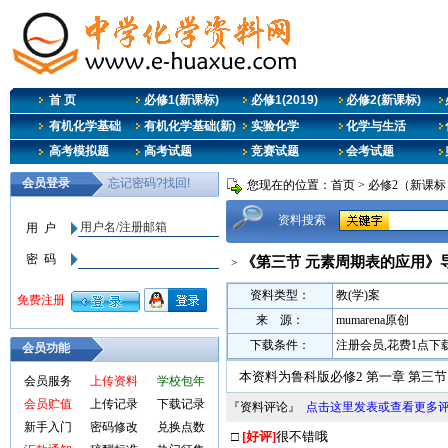
首 页
必修1(新课标)
必修1(2019)
必修2(新课标)
有机化学基础
有机化学基础(新)
实验化学
化学与生活
高考模拟题
高考试题
竞赛试题
会考试题
您现在的位置：
首页
>
必修2（新课标
资料搜索
《第三节 元素周期表的应用》
>
资料类型：
教(学)案
来 源：
mumarena原创
下载条件：
注册会员,花费1点下
会员功能
本资料为鲁科版必修2 第一章 第三
会员服务
上传资料
学校包年
会员贮值
上传记录
下载记录
『资料评论』
点击这里发表或查看更多
新手入门
密码修改
兑换点数
□
[好评]
很不错哦