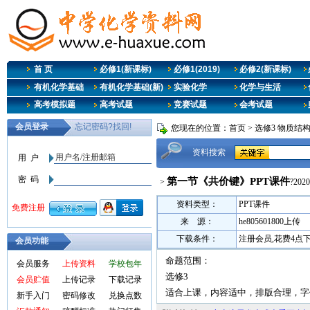
首 页
必修1(新课标)
必修1(2019)
必修2(新课标)
有机化学基础
有机化学基础(新)
实验化学
化学与生活
高考模拟题
高考试题
竞赛试题
会考试题
您现在的位置：
首页
>
选修3 物质结
资料搜索
第一节《共价键》PPT课件
>
?2020
资料类型：
PPT课件
来 源：
he805601800上传
下载条件：
注册会员,花费4点
会员功能
命题范围：
会员服务
上传资料
学校包年
选修3
会员贮值
上传记录
下载记录
适合上课，内容适中，排版合理，字
新手入门
密码修改
兑换点数