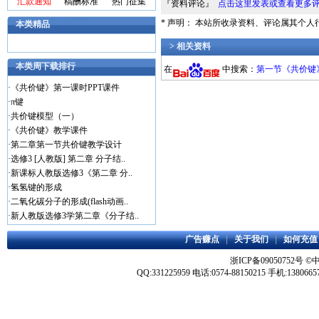
汇款通知
稿酬标准
热门征集
『资料评论』
点击这里发表或查看更多
* 声明： 本站所收录资料、评论属其个
本类精品
> 相关资料
本类周下载排行
在
中搜索：
第一节《共价键》
·
《共价键》第一课时PPT课件
·
π键
·
共价键模型（一）
·
《共价键》教学课件
·
第二章第一节共价键教学设计
·
选修3 [人教版] 第二章 分子结..
·
新课标人教版选修3《第二章 分..
·
氢氢键的形成
·
二氧化碳分子的形成(flash动画..
·
新人教版选修3学第二章《分子结..
广告赚点
|
关于我们
|
如何充值
浙ICP备09050752号
©
QQ:331225959 电话:0574-88150215 手机:1380