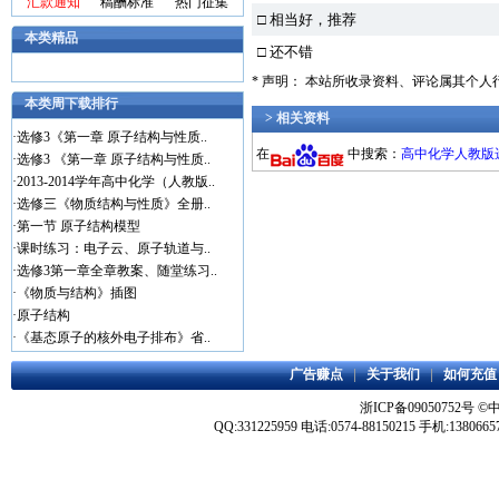
汇款通知
稿酬标准
热门征集
□ 相当好，推荐
本类精品
□ 还不错
* 声明： 本站所收录资料、评论属其个
本类周下载排行
> 相关资料
·
选修3《第一章 原子结构与性质..
在
中搜索：
高中化学人教版
·
选修3 《第一章 原子结构与性质..
·
2013-2014学年高中化学（人教版..
·
选修三《物质结构与性质》全册..
·
第一节 原子结构模型
·
课时练习：电子云、原子轨道与..
·
选修3第一章全章教案、随堂练习..
·
《物质与结构》插图
·
原子结构
·
《基态原子的核外电子排布》省..
广告赚点
|
关于我们
|
如何充值
浙ICP备09050752号
©
QQ:331225959 电话:0574-88150215 手机:1380