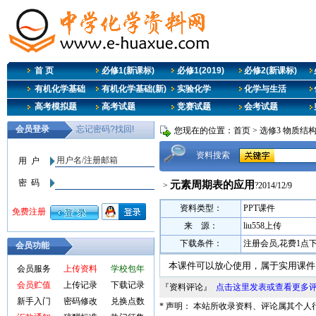
首 页
必修1(新课标)
必修1(2019)
必修2(新课标)
有机化学基础
有机化学基础(新)
实验化学
化学与生活
高考模拟题
高考试题
竞赛试题
会考试题
您现在的位置：
首页
>
选修3 物质结
资料搜索
元素周期表的应用
>
?2014/12/9
资料类型：
PPT课件
来 源：
liu558上传
下载条件：
注册会员,花费1点
会员功能
本课件可以放心使用，属于实用课件
会员服务
上传资料
学校包年
会员贮值
上传记录
下载记录
『资料评论』
点击这里发表或查看更多
新手入门
密码修改
兑换点数
* 声明： 本站所收录资料、评论属其个