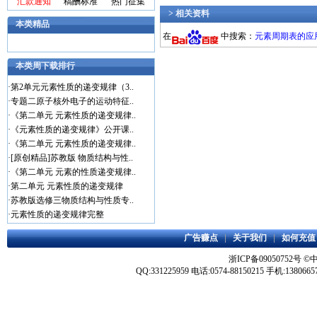
汇款通知
稿酬标准
热门征集
> 相关资料
本类精品
在
中搜索：
元素周期表的应
本类周下载排行
·
第2单元元素性质的递变规律（3..
·
专题二原子核外电子的运动特征..
·
《第二单元 元素性质的递变规律..
·
《元素性质的递变规律》公开课..
·
《第二单元 元素性质的递变规律..
·
[原创精品]苏教版 物质结构与性..
·
《第二单元 元素的性质递变规律..
·
第二单元 元素性质的递变规律
·
苏教版选修三物质结构与性质专..
·
元素性质的递变规律完整
广告赚点
|
关于我们
|
如何充值
浙ICP备09050752号
©
QQ:331225959 电话:0574-88150215 手机:1380