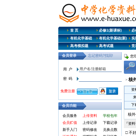
首 页
必修1(新课标)
必修
有机化学基础
有机化学基础(新)
实
高考模拟题
高考试题
竞
您
核
>
资
下
会员功能
核外
会员服务
上传资料
学校包年
会员贮值
上传记录
下载记录
『资
新手入门
密码修改
兑换点数
□ 不