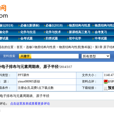
1(2019)
必修2(新课标)
必修2(2019)
物质结构与性质
物质结构与性质
验化学
化学与生活
化学与技术
新课程高三复习
会考复习
赛试题
会考试题
归类试题
初中化学
中考试题
现在的位置：
首页
>
选修3 物质结构与性质
>
物质结构与性质[鲁科版]
>
第1章 原子结
资料搜索
外电子排布与元素周期表、原子半径
?2014/3/17
料类型：
PPT课件
文件大小：
1140.4
来 源：
yinuo080905原创
资料点评：
好评
载条件：
注册会员,花费1点下载点数
下载链接：
预
电子排布与元素周期表、原子半径
料评论』
点击这里发表或查看更多评论
好