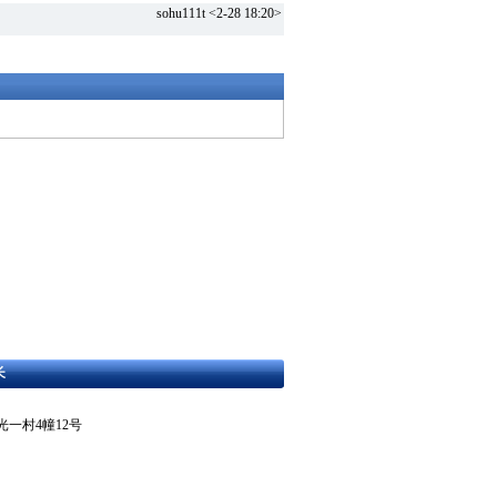
sohu111t <2-28 18:20>
长
东区曙光一村4幢12号