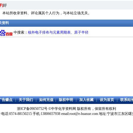
评]
好
明： 本站所收录资料、评论属其个人行为，与本站立场无关。
相关资料
中搜索：
核外电子排布与元素周期表、原子半径
广告赚点
|
关于我们
|
如何充值
|
版权申明
|
加入收藏
|
设为首页
|
联系站
浙ICP备09050752号
©
中学化学资料网
版权所有，保留所有权利
59 电话:0574-88150215 手机:13806657938 email:root@e-huaxue.com 地址:宁波市江