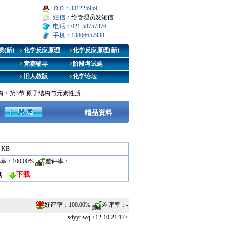
ＱＱ：331225959
短信：
给管理员发短信
电话：021-58757376
手机：13806657938
(新)
化学反应原理
化学反应原理(新)
竞赛辅导
阶段考试题
旧人教版
化学论坛
构
>
第3节 原子结构与元素性质
精品资料
7 KB
率：
100.00%
差评率：
-
览
下载
好评率：
100.00%
差评率：
-
sdyyrlwq <12-10 21:17>