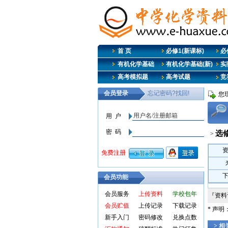
首 页
必修1(新课标)
必修
有机化学基础
有机化学基础(新)
实
高考模拟题
高考试题
竞
您
选
>
会员功能
会员服务
上传资料
学校包年
『资
会员贮值
上传记录
下载记录
* 声
新手入门
密码修改
兑换点数
> 