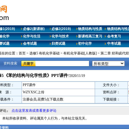
1(2019)
必修2(新课标)
必修2(2019)
物质结构与性质
物质结构与性质
验化学
化学与生活
化学与技术
新课程高三复习
会考复习
赛试题
会考试题
归类试题
初中化学
中考试题
现在的位置：
首页
>
选修5 有机化学基础
>
有机化学基础[人教版]
>
第二章 烃和卤代烃
资料搜索
修5《苯的结构与化学性质》PPT课件
?2020/11/19
资料类型：
PPT课件
文件大小：
来 源：
WZYXSC上传
资料点评：
下载条件：
注册会员,花费5点下载点数
下载链接：
料评论』
点击这里发表或查看更多评论
明： 本站所收录资料、评论属其个人行为，与本站立场无关。
相关资料