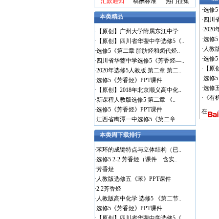
汇款通知
稿酬标准
热门征集
·
选修5
本类精品
·
四川
·
202
·
【原创】广州大学附属东江中学..
·
选修5
·
【原创】四川省华蓥中学选修5《..
·
人教
·
选修5《第二章 脂肪烃和卤代烃..
·
选修
·
四川省华蓥中学选修5《芳香烃—..
·
【原
·
2020年选修5人教版 第二章 第二..
·
选修5
·
选修5《芳香烃》PPT课件
·
选修
·
【原创】2018年北京顺义高中化..
·
《有
·
新课程人教版选修5 第二章 《..
·
选修5《芳香烃》PPT课件
在
·
江西省鹰潭一中选修5《第二章 ..
本类周下载排行
·
苯环的成键特点与立体结构（已..
·
选修5 2-2 芳香烃（课件 含实..
·
芳香烃
·
人教版选修五《苯》PPT课件
·
2.2芳香烃
·
人教版高中化学 选修5 《第二节..
·
选修5《芳香烃》PPT课件
·
【原创】四川省华蓥中学选修5《..