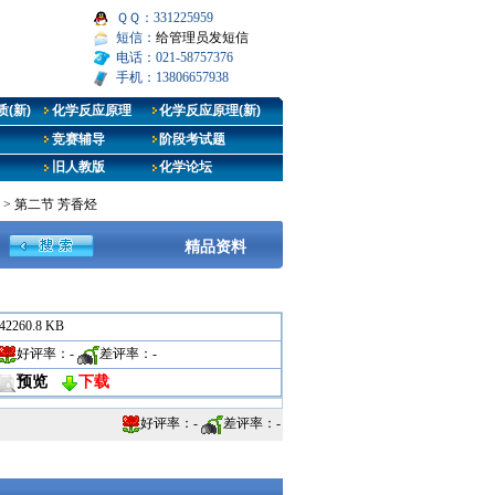
ＱＱ：331225959
短信：
给管理员发短信
电话：021-58757376
手机：13806657938
(新)
化学反应原理
化学反应原理(新)
竞赛辅导
阶段考试题
旧人教版
化学论坛
>
第二节 芳香烃
精品资料
42260.8 KB
好评率：
-
差评率：
-
预览
下载
好评率：
-
差评率：
-