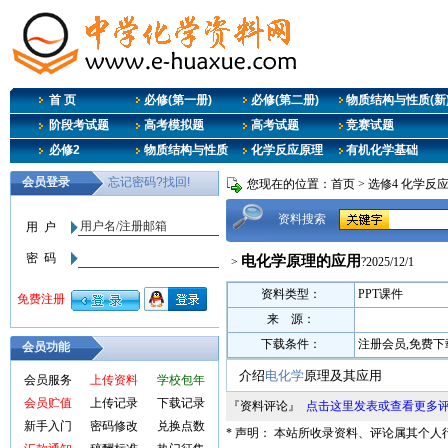
首 页
必修(第一册)
必修(第二册)
物质结构与性质(新
阶段考试题
高考模拟题
高考试题
竞赛试题
必修2
物质结构与性质
化学反应原理
有机化学基础
您现在的位置：
首页
>
选修4 化学反
资料搜索
电化学原理的应用
>
?2025/12/1
资料类型：
PPT课件
来 源：
下载条件：
注册会员,免费下
会员功能
介绍
电化学
原理及其应用
会员服务
上传资料
学校包年
会员贮值
上传记录
下载记录
『资料评论』
点击这里发表或查看更多
新手入门
密码修改
兑换点数
* 声明： 本站所收录资料、评论属其个