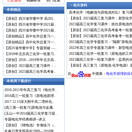
汇款通知
稿酬标准
热门征集
> 相关资料
本类精品
·
高考化学《电解池与原电池对比》复习
·
【原创】2023届高三复习课件：新型化
·
【原创】四川省华蓥中学 高202..
·
2023届高三化学复习课件：抓住原电池
·
【原创】四川省华蓥中学2021届..
·
【原创】2023届高三化学高考备考一
·
【原创】四川省华蓥中学2021届..
·
【原创】2023届高三化学高考备考一
·
【原创精品】高中化学总复习一..
·
2023届高三化学专题复习：“隔膜”原电
·
【原创精品】高中化学总复习一..
·
2022年高三化学专题复习课件：新型电
·
【四川省华蓥中学】专题突破 —..
·
2023届高三化学一轮复习《原电池的工
·
【2018年北京高三化学一轮复习..
·
2023届高三化学一轮复习课件：盐类的
·
【原创】2018—2019学年北京高..
·
【原创】高三复习《原电池 化学电源》
·
【原创】2023届高三复习课件：..
·
【原创】2023届高三化学高考备..
在
中搜索：
电化学原理的应
本类周下载排行
·
2010-2011学年高三复习《电化学..
·
2016高三一轮复习《原电池原理..
·
2017.12.15深大附中高二理科化..
·
[高三第一轮复习]原电池与金属..
·
[玉山一中2014届高三化学复习迎..
·
专题电化学经典精讲--讲义
·
【原创】《锂电池》专项练习（..
·
长春日章学园高中2009—2010学..