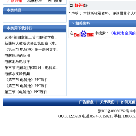
汇款通知
稿酬标准
热门征集
□
[好评]
好
本类精品
* 声明： 本站所收录资料、评论属其个
> 相关资料
本类周下载排行
在
中搜索：
《电解池 金属
·
选修4第四章第三节 电解池学案..
·
新课标人教版选修四第四章《电..
·
《第三节 电解池》第一课时导学..
·
电解原理的应用
·
电解池放电顺序
·
第三节 电解池[第3课时：电解原..
·
电解水实验视频
·
《第三节 电解池》PPT课件
·
《第三节 电解池》PPT课件
·
第三节《电解池》PPT课件
广告赚点
|
关于我们
|
如何充值
浙ICP备09050752号
©
QQ:331225959 电话:0574-88150215 手机:1380