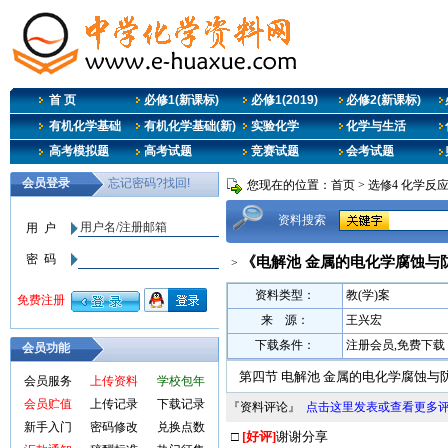
首 页
必修1(新课标)
必修1(2019)
必修2(新课标)
有机化学基础
有机化学基础(新)
实验化学
化学与生活
高考模拟题
高考试题
竞赛试题
会考试题
您现在的位置：
首页
>
选修4 化学反
资料搜索
《电解池 金属的电化学腐蚀与
>
资料类型：
教(学)案
来 源：
王兴宏
下载条件：
注册会员,免费下载
会员功能
第四节 电解池 金属的电化学腐蚀与
会员服务
上传资料
学校包年
会员贮值
上传记录
下载记录
『资料评论』
点击这里发表或查看更多
新手入门
密码修改
兑换点数
□
[好评]
谢谢分享