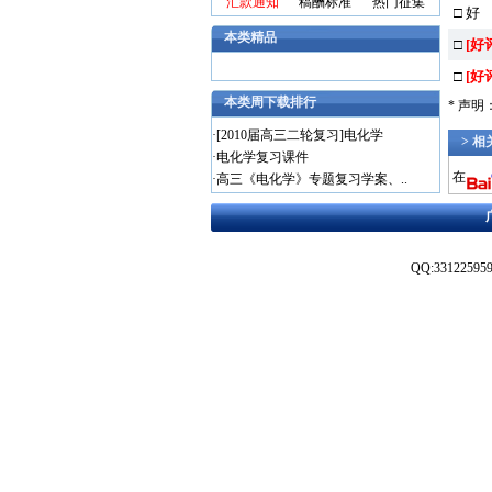
汇款通知
稿酬标准
热门征集
□ 好
本类精品
□
[好
□
[好
本类周下载排行
* 声
·
[2010届高三二轮复习]电化学
> 
·
电化学复习课件
在
·
高三《电化学》专题复习学案、..
QQ:3312259