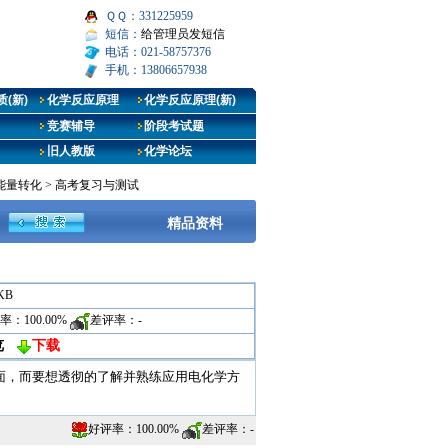
ＱＱ：331225959
短信：
给管理员发短信
电话：021-58757376
手机：13806657938
(新)
化学反应原理
化学反应原理(新)
竞赛辅导
阶段考试题
旧人教版
化学论坛
能量转化
>
高考复习与测试
精品资料
 KB
率：
100.00%
差评率：
-
览
下载
面，而要想透彻的了解并熟练应用电化学方
好评率：
100.00%
差评率：
-