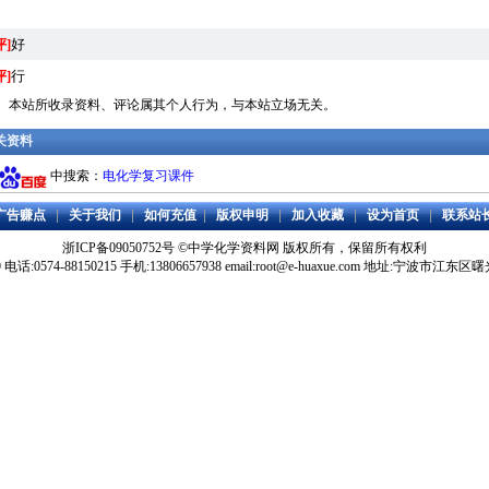
评]
好
评]
行
明： 本站所收录资料、评论属其个人行为，与本站立场无关。
相关资料
中搜索：
电化学复习课件
广告赚点
|
关于我们
|
如何充值
|
版权申明
|
加入收藏
|
设为首页
|
联系站
浙ICP备09050752号
©
中学化学资料网
版权所有，保留所有权利
59 电话:0574-88150215 手机:13806657938 email:root@e-huaxue.com 地址:宁波市江