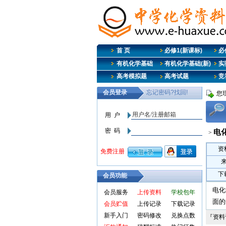
首 页
必修1(新课标)
必修
有机化学基础
有机化学基础(新)
实
高考模拟题
高考试题
竞
您
电
>
资
下
会员功能
电化
会员服务
上传资料
学校包年
面的
会员贮值
上传记录
下载记录
新手入门
密码修改
兑换点数
『资