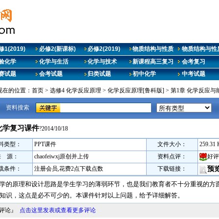
1(2019)
必修2(新课标)
必修2(2019)
物质结构与性质
物质结构与性质
验化学
化学与生活
化学与技术
新课程高三复习
会考复习
赛试题
会考试题
归类试题
初中化学
中考试题
现在的位置：
首页
>
选修4 化学反应原理
>
化学反应原理[鲁科版]
>
第1章 化学反应与
资料搜索
化学复习课件
?2014/10/18
料类型：
PPT课件
文件大小：
259.31
来 源：
chaofeiwxj原创并上传
资料点评：
好评
载条件：
注册会员,花费2点下载点数
下载链接：
预
学的原理和设计思路是学生学习的薄弱环节，也是我们教育者不十分重视的方
知识，这点是必不可少的。本课件针对以上问题，给予详细解答。
料评论』
点击这里发表或查看更多评论