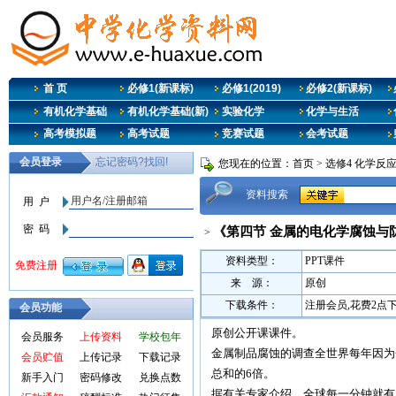
首 页
必修1(新课标)
必修1(2019)
必修2(新课标)
有机化学基础
有机化学基础(新)
实验化学
化学与生活
高考模拟题
高考试题
竞赛试题
会考试题
您现在的位置：
首页
>
选修4 化学反
资料搜索
《第四节 金属的电化学腐蚀与
>
资料类型：
PPT课件
来 源：
原创
下载条件：
注册会员,花费2点
会员功能
原创公开课课件。
会员服务
上传资料
学校包年
金属制品腐蚀的调查全世界每年因为
会员贮值
上传记录
下载记录
总和的6倍。
新手入门
密码修改
兑换点数
据有关专家介绍，全球每一分钟就有