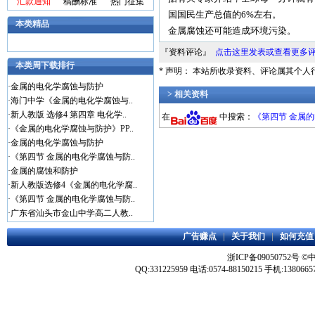
汇款通知
稿酬标准
热门征集
国国民生产总值的6%左右。
本类精品
金属腐蚀还可能造成环境污染。
『资料评论』
点击这里发表或查看更多
本类周下载排行
* 声明： 本站所收录资料、评论属其个
·
金属的电化学腐蚀与防护
> 相关资料
·
海门中学《金属的电化学腐蚀与..
·
新人教版 选修4 第四章 电化学..
在
中搜索：
《第四节 金属
·
《金属的电化学腐蚀与防护》PP..
·
金属的电化学腐蚀与防护
·
《第四节 金属的电化学腐蚀与防..
·
金属的腐蚀和防护
·
新人教版选修4《金属的电化学腐..
·
《第四节 金属的电化学腐蚀与防..
·
广东省汕头市金山中学高二人教..
广告赚点
|
关于我们
|
如何充值
浙ICP备09050752号
©
QQ:331225959 电话:0574-88150215 手机:1380