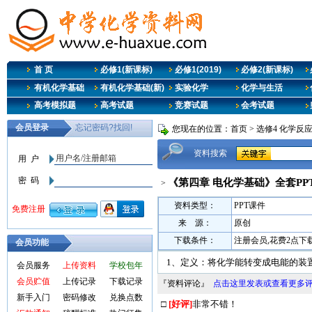
首 页
必修1(新课标)
必修1(2019)
必修2(新课标)
有机化学基础
有机化学基础(新)
实验化学
化学与生活
高考模拟题
高考试题
竞赛试题
会考试题
您现在的位置：
首页
>
选修4 化学反
资料搜索
《第四章 电化学基础》全套PP
>
资料类型：
PPT课件
来 源：
原创
下载条件：
注册会员,花费2点下
会员功能
1、定义：将化学能转变成电能的装
会员服务
上传资料
学校包年
会员贮值
上传记录
下载记录
『资料评论』
点击这里发表或查看更多
新手入门
密码修改
兑换点数
□
[好评]
非常不错！