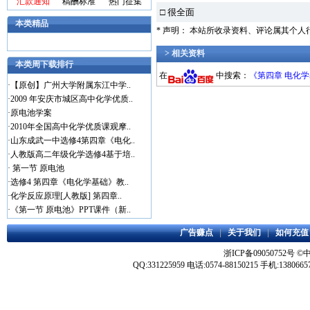
汇款通知
稿酬标准
热门征集
□ 很全面
本类精品
* 声明： 本站所收录资料、评论属其个
> 相关资料
本类周下载排行
在
中搜索：
《第四章 电化学
·
【原创】广州大学附属东江中学..
·
2009 年安庆市城区高中化学优质..
·
原电池学案
·
2010年全国高中化学优质课观摩..
·
山东成武一中选修4第四章《电化..
·
人教版高二年级化学选修4基于培..
·
第一节 原电池
·
选修4 第四章《电化学基础》教..
·
化学反应原理[人教版] 第四章..
·
《第一节 原电池》PPT课件（新..
广告赚点
|
关于我们
|
如何充值
浙ICP备09050752号
©
QQ:331225959 电话:0574-88150215 手机:1380