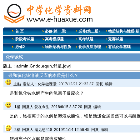
首 页
必修(第一册)
必修(第二册)
物质结构与性质(新
阶段考试题
高考模拟题
高考试题
竞赛试题
必修2
物质结构与性质
化学反应原理
有机化学基础
化学论坛
版主：admin,Gndd,equn,舒童,jdwj
镁和氯化铵溶液反应的本质是什么？
主贴 发贴人：
化学微课堂
2017/12/21 21:32:37
回复
编辑
是和氯化铵水解产生的氢离子反应么？
1楼 回复人:
爱在今生
2018/6/15 8:37:20
回复
编辑
是的，铵根离子的水解是溶液成酸性，镁是活泼金属当然可以与酸
2楼 回复人:
鬼见愁418
2019/11/14 12:56:45
回复
编辑
铵根离子的水解是溶液成酸性