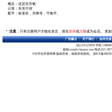
概念：还还失升氧‘
计算：失等于得’
配平：标变价，升降等，守衡平。
*
注意
：只有注册用户才能在发言，请先
登录
或
注册
成为会员。 奖
广告赚点
|
关于我们
|
如何充值
QQ:331225959 手机:138066
邮箱:root@e-huaxue.com 电话:021-587
©
中学化学资料网
版权所有，保留所有权利。
浙ICP备09050