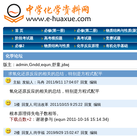
首 页
必修(第一册)
必修(第二册)
物质结构与性质(新
阶段考试题
高考模拟题
高考试题
竞赛试题
必修2
物质结构与性质
化学反应原理
有机化学基础
化学论坛
版主：admin,Gndd,equn,舒童,jdwj
求氧化还原反应的相关的总结，特别是方程式配平
主贴 发贴人：
马冉
2011/9/11 17:04:07
回复
编辑
氧化还原反应的相关的总结，特别是方程式配平
1楼 回复人:
司法改革
2011/10/15 9:25:22
回复
编辑
根本原理得失电子数相等。
下载点数+2
：谢谢参与 (equn 2011-10-16 15:14:34)
2楼 回复人:
尚学福
2019/9/29 15:02:47
回复
编辑