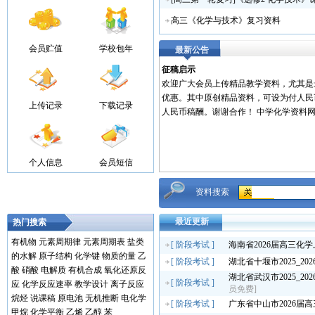
高三《化学与技术》复习资料
会员贮值
学校包年
最新公告
征稿启示
欢迎广大会员上传精品教学资料，尤其是
优惠。其中原创精品资料，可设为付人民
上传记录
下载记录
人民币稿酬。谢谢合作！ 中学化学资料网..
个人信息
会员短信
资料搜索
最近更新
热门搜索
有机物
元素周期律
元素周期表
盐类
[
阶段考试
]
海南省2026届高三化
的水解
原子结构
化学键
物质的量
乙
[
阶段考试
]
湖北省十堰市2025_2
酸
硝酸
电解质
有机合成
氧化还原反
湖北省武汉市2025_2
[
阶段考试
]
应
化学反应速率
教学设计
离子反应
员免费]
烷烃
说课稿
原电池
无机推断
电化学
[
阶段考试
]
广东省中山市2026届
甲烷
化学平衡
乙烯
乙醇
苯