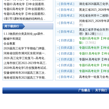
[
阶段考试
]
湖北省2026届高三化
·
专题03 高考化学【3年全国通用..
·
专题02高考化学【3年全国通用2..
[
阶段考试
]
黑龙江省2025_202
·
专题01高考化学【3年全国通用2..
[
阶段考试
]
河北省沧州市十二校联考
·
1章1节1课时有机物的结构特点 ..
河南省2025_2026
[
阶段考试
]
费]
周下载排行
黑龙江省齐齐哈尔市齐市地
[
阶段考试
]
·
1.1.1物质的分类及转化 ppt课件..
理》第1-2章]
[6点]
专题01高考化学【3年全
·
酸碱中和滴定
[
归类试题
]
版）
[3.50元]
·
合金教案
[
归类试题
]
专题02高考化学【3年全
·
2026届高三化学下学期临门押题..
·
河南省信阳市浉河区东双河镇一..
[
归类试题
]
专题03 高考化学【3年
·
2026 高三化学三轮复习--高考化..
[
归类试题
]
专题04 高考化学【3年
·
上海市徐汇区2022-2023学年高三..
[
归类试题
]
专题05高考化学【3年全
·
2020年高考化学5月份预测考试试..
[
归类试题
]
专题06高考化学【3年全
·
安徽省蚌埠市2018届高三第三次..
[
阶段考试
]
高考化学一轮复习全考
·
海南省琼海市2023届高三下学期..
广告赚点
|
关于我们