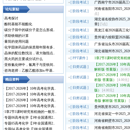
[
阶段考试
]
广西南宁市2026届高
河南省洛阳市2025_2
论坛新贴
[
阶段考试
]
点]
·
高考探讨
湖北省名校协作2025_
[
阶段考试
]
·
酚羟基能不能酯化
章]
[5点]
·
碳分子筛中的碳分子是怎么形成..
[
阶段考试
]
黑龙江省2026届高三
·
求助铁铜的计算
[
阶段考试
]
贵州省六校联盟2026
·
量筒的使用问题
[
阶段考试
]
广东省汕头市2026届
·
化学固体药品的保质期年限有多..
[
阶段考试
]
湖北省随州市2025_2
·
晶体的配位数找法，请大咖指点..
[
PPT课件
]
1章2节1课时研究有机
·
黑火药的主要成分试什么
【2017-2026年】1
·
亚铁氰化钾中，氰离子与亚铁间..
[
归类试题
]
解析版·答案版）
[6.00
·
咨询老师：乙酸乙酯添加n-甲基..
【2017-2026年】
[
归类试题
]
精品资料
析版·答案版）
[4.00元]
【2017-2026年】
[
归类试题
]
·
【2017-2026年】10年高考化学真..
版）
[4.00元]
·
【2017-2026年】10年高考化学真..
【2017-2026年】
[
归类试题
]
·
【2017-2026年】10年高考化学真..
卷版·解析版·答案版）
·
【2017-2026年】10年高考化学真..
[
阶段考试
]
贵州凯里市2025_20
·
1章2节1课时研究有机物的一般方..
[
阶段考试
]
河北省保定一中2025_
·
专题06高考化学【3年全国通用2..
[
阶段考试
]
河南省鹤壁市2025_2
·
专题05高考化学【3年全国通用2..
[
阶段考试
]
河南省南阳市2025_2
·
专题04 高考化学【3年全国通用..