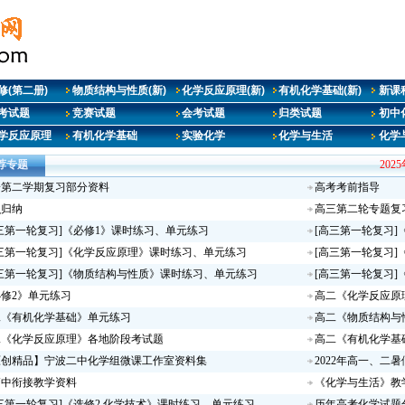
修(第二册)
物质结构与性质(新)
化学反应原理(新)
有机化学基础(新)
新课
考试题
竞赛试题
会考试题
归类试题
初中
学反应原理
有机化学基础
实验化学
化学与生活
化学
荐专题
202
一第二学期复习部分资料
高考考前指导
识归纳
高三第二轮专题复
三第一轮复习]《必修1》课时练习、单元练习
[高三第一轮复习]
三第一轮复习]《化学反应原理》课时练习、单元练习
[高三第一轮复习
三第一轮复习]《物质结构与性质》课时练习、单元练习
[高三第一轮复习
修2》单元练习
高二《化学反应原
二《有机化学基础》单元练习
高二《物质结构与
二《化学反应原理》各地阶段考试题
高二《有机化学基
原创精品】宁波二中化学组微课工作室资料集
2022年高一、二
高中衔接教学资料
《化学与生活》教
三第一轮复习]《选修2 化学技术》课时练习、单元练习
历年高考化学试题分