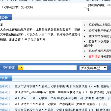
【本站编辑组】20
三《化学与技术》复习资料
习
新公告
示
贮300元以上我
大会员上传精品教学资料，尤其是最新版教材配套资料，稿酬
如何将账户中的
其中原创精品资料，可设为付人民币下载，我站将按销量支付
查找本站资料提
稿酬。谢谢合作！ 中学化学资料网...
若资料下载失败
邮箱中
对本站资料发表评
资料模板
手机网
资料搜索
近更新
段考试
]
重庆市沙坪坝区2026届高三化学下学期3月阶段检测试题（word版 含解析
段考试
]
浙江省2025_2026学年高二化学下学期期末联考试题（PDF版 含答案）[综
段考试
]
四川省乐山市高一化学第二次调查研究考试乐山二调（PDF版 含答案）
[
段考试
]
四川省达州市2026届高三化学第二次诊断测试（PDF版 含解析）
[10点]
段考试
]
天域全国名校协作体2026届高三化学下学期4月联考试题（PDF版 含答案