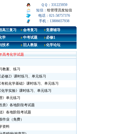
ＱＱ：331225959
短信：
给管理员发短信
电话：021-58757376
手机：13806657938
程高三复习
会考复习
竞赛辅导
化学
中考试题
必修1
与技术
旧人教版
化学论坛
5年高考化学试题
习教案、练习
《必修2》课时练习、单元练习
]《有机化学基础》课时练习、单元练习
]《化学实验》课时练习、单元练习
理》单元练习
性质》各地阶段考试题
础》各地阶段考试题
暑假作业（免费）
学资料
类精编(按章节)