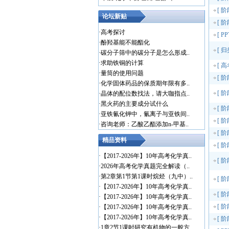
[
阶
论坛新贴
[
阶
·
高考探讨
[
P
·
酚羟基能不能酯化
[
归
·
碳分子筛中的碳分子是怎么形成..
·
求助铁铜的计算
[
高
·
量筒的使用问题
[
阶
·
化学固体药品的保质期年限有多..
[
阶
·
晶体的配位数找法，请大咖指点..
·
黑火药的主要成分试什么
[
阶
·
亚铁氰化钾中，氰离子与亚铁间..
[
阶
·
咨询老师：乙酸乙酯添加n-甲基..
[
阶
精品资料
[
阶
·
【2017-2026年】10年高考化学真..
[
阶
·
2026年高考化学真题完全解读（..
·
第2章第1节第1课时烷烃（九中）..
[
阶
·
【2017-2026年】10年高考化学真..
[
阶
·
【2017-2026年】10年高考化学真..
[
阶
·
【2017-2026年】10年高考化学真..
·
【2017-2026年】10年高考化学真..
[
阶
·
1章2节1课时研究有机物的一般方..