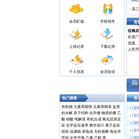
高
会员贮值
学校包年
最
征稿启
欢迎广
优惠。
上传记录
下载记录
人民币
个人信息
会员短信
最
热门搜索
有机物
元素周期律
元素周期表
盐类
[
阶
的水解
原子结构
化学键
物质的量
乙
[
阶
酸
硝酸
电解质
有机合成
氧化还原反
[
阶
应
化学反应速率
教学设计
离子反应
[
阶
烷烃
说课稿
原电池
无机推断
电化学
甲烷
化学平衡
乙烯
乙醇
苯
[
阶