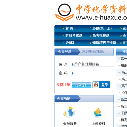
首 页
必修(第一册)
必
阶段考试题
高考模拟题
高
必修2
物质结构与性质
化
推
高
知
[高
[高
[高
《必
会员功能
高
高
【
初
会员服务
上传资料
[高