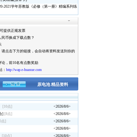
20-2021学年苏教版《必修（第一册》精编系列练
站可提供正规发票
人民币换成下载点数？
示
，请点击下方的链接，会自动将资料发送到你的
论，前10名有点数奖励
站：
http://wap.e-huaxue.com
原电池
精品资料
）
[10点]
<2026/8/6>
合]
[8点]
<2026/8/6>
10点]
<2026/8/6>
<2026/8/6>
）
[10点]
<2026/8/6>