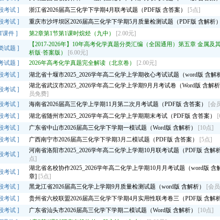
段考试
]
浙江省2026届高三化学下学期4月联考试题（PDF版 含答案）
[5点]
段考试
]
重庆市沙坪坝区2026届高三化学下学期5月质量检测试题（PDF版 含解析
PT课件
]
第2章第1节第1课时烷烃（九中）
[2.00元]
【2017-2026年】10年高考化学真题分类汇编（全国通用）第五章 金属及其化
类试题
]
析版·答案版）
[6.00元]
考试题
]
2026年高考化学真题完全解读（北京卷）
[2.00元]
段考试
]
湖北省十堰市2025_2026学年高二化学上学期收心考试试题（word版 含
湖北省武汉市2025_2026学年高二化学上学期9月月考试卷（Word版 含解
段考试
]
员免费]
段考试
]
海南省2026届高三化学上学期11月第二次月考试题（PDF版 含答案）
[会
段考试
]
湖北省随州市2025_2026学年高二化学上学期期末考试（PDF版 含答案）
段考试
]
广东省中山市2026届高三化学下学期一模试题（Word版 含解析）
[10点]
段考试
]
广西南宁市2026届高三化学下学期3月二模试题（PDF版 含答案）
[5点]
河南省洛阳市2025_2026学年高二化学上学期10月联考试题（PDF版 含解
段考试
]
点]
湖北省名校协作2025_2026学年高二化学上学期10月月考试题（word版 
段考试
]
章]
[5点]
段考试
]
黑龙江省2026届高三化学上学期9月质量检测试题（word版 含解析）
[会员
段考试
]
贵州省六校联盟2026届高三化学下学期4月实用性联考卷三（PDF版 含解
段考试
]
广东省汕头市2026届高三化学下学期二模试题（Word版 含解析）
[10点]